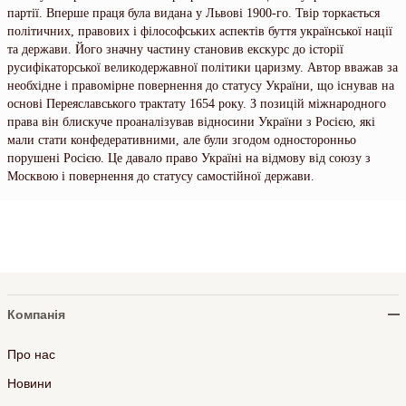
партії. Вперше праця була видана у Львові 1900-го. Твір торкається
політичних, правових і філософських аспектів буття української нації
та держави. Його значну частину становив екскурс до історії
русифікаторської великодержавної політики царизму. Автор вважав за
необхідне і правомірне повернення до статусу України, що існував на
основі Переяславського трактату 1654 року. З позицій міжнародного
права він блискуче проаналізував відносини України з Росією, які
мали стати конфедеративними, але були згодом односторонньо
порушені Росією. Це давало право Україні на відмову від союзу з
Москвою і повернення до статусу самостійної держави.
Компанія
Про нас
Новини