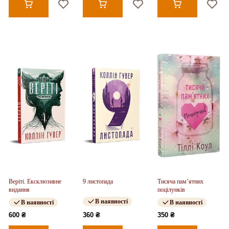
Веріті. Ексклюзивне
9 листопада
Тисяча пам’ятних
видання
поцілунків
В наявності
В наявності
В наявності
600 ₴
360 ₴
350 ₴