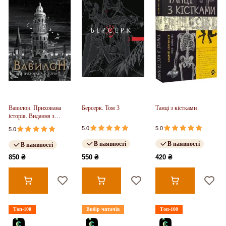
Вавилон. Прихована
Берсерк. Том 3
Танці з кістками
історія. Видання з
ілюстрованим зрізом
5.0
5.0
5.0
(у)
В наявності
В наявності
В наявності
850 ₴
550 ₴
420 ₴
Топ-100
Вибір читачів
Топ-100