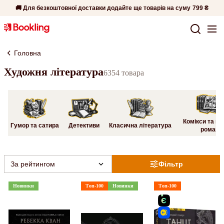
🚚 Для безкоштовної доставки додайте ще товарів на суму
799 ₴
Головна
Художня література
6354 товара
Комікси та гр
Гумор та сатира
Детективи
Класична література
романи
За рейтингом
Фільтр
Новинки
Топ-100
Новинки
Топ-100