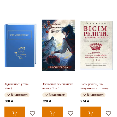
Задивляюсь у твої
Засновник демонічного
Вісім релігій, що
зіниці
шляху. Том 1
панують у світі: чому
їхні відмінності мають
В наявності
В наявності
В наявності
значення
380 ₴
320 ₴
274 ₴