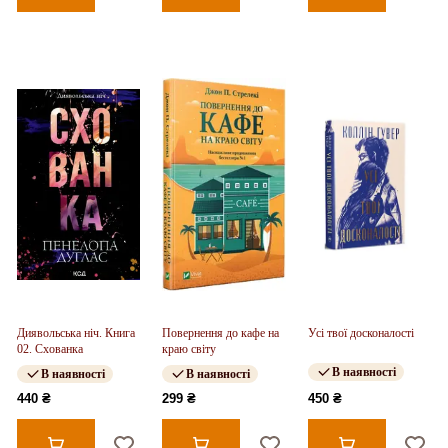
Диявольська ніч. Книга
Повернення до кафе на
Усі твої досконалості
02. Схованка
краю світу
В наявності
В наявності
В наявності
440 ₴
299 ₴
450 ₴