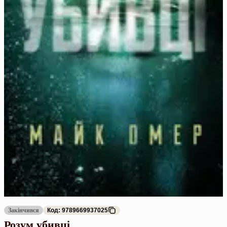
Закінчився
Код: 9789669937025
Розум убивці