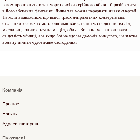
разом проникнути в зашморг психіки серійного вбивці й розібратися
в його збочених фантазіях. Лише так можна перервати низку смертей.
Та коли виявляється, що вміст трьох непримітних конвертів має
страшний зв'язок із моторошними вбивствами часів дитинства Зої,
мисливиця опиняється на місці здобичі. Вона навчена проникати в
свідомість убивці, але якщо Зої не здолає демонів минулого, чи зможе
вона зупинити чудовисько сьогодення?
Компанія
Про нас
Новини
Адреси книгарень
Покупцеві