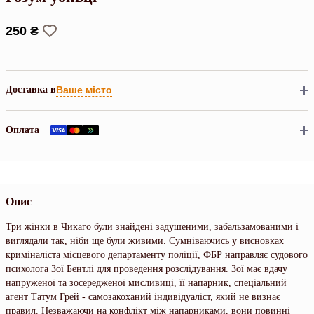
250 ₴
Доставка в
Ваше місто
Оплата
Опис
Три жінки в Чикаго були знайдені задушеними, забальзамованими і
виглядали так, ніби ще були живими. Сумніваючись у висновках
криміналіста місцевого департаменту поліції, ФБР направляє судового
психолога Зої Бентлі для проведення розслідування. Зої має вдачу
напруженої та зосередженої мисливиці, її напарник, спеціальний
агент Татум Грей - самозакоханий індивідуаліст, який не визнає
правил. Незважаючи на конфлікт між напарниками, вони повинні