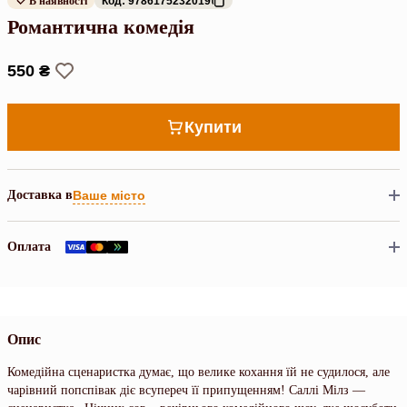
В наявності
Код: 9786175232019
Романтична комедія
550 ₴
Купити
Доставка в
Ваше місто
Оплата
Опис
Комедійна сценаристка думає, що велике кохання їй не судилося, але
чарівний попспівак діє всупереч її припущенням! Саллі Мілз —