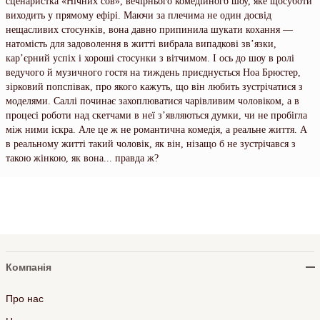
сценаристка «Нічних сов», вечірнього комедійного шоу, яке щосуботи
виходить у прямому ефірі. Маючи за плечима не один досвід
нещасливих стосунків, вона давно припинила шукати кохання —
натомість для задоволення в житті вибрала випадкові зв’язки,
кар’єрний успіх і хороші стосунки з вітчимом. І ось до шоу в ролі
ведучого й музичного гостя на тиждень приєднується Ноа Брюстер,
зірковий попспівак, про якого кажуть, що він любить зустрічатися з
моделями. Саллі починає захоплюватися чарівливим чоловіком, а в
процесі роботи над скетчами в неї з’являються думки, чи не пробігла
між ними іскра. Але це ж не романтична комедія, а реальне життя. А
в реальному житті такий чоловік, як він, нізащо б не зустрічався з
такою жінкою, як вона... правда ж?
Компанія
Про нас