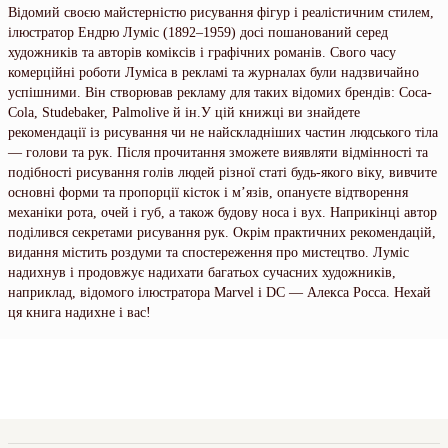
Відомий своєю майстерністю рисування фігур і реалістичним стилем,
ілюстратор Ендрю Луміс (1892–1959) досі пошанований серед
художників та авторів коміксів і графічних романів. Свого часу
комерційні роботи Луміса в рекламі та журналах були надзвичайно
успішними. Він створював рекламу для таких відомих брендів: Coca-
Cola, Studebaker, Palmolive й ін.У цій книжці ви знайдете
рекомендації із рисування чи не найскладніших частин людського тіла
— голови та рук. Після прочитання зможете виявляти відмінності та
подібності рисування голів людей різної статі будь-якого віку, вивчите
основні форми та пропорції кісток і м’язів, опануєте відтворення
механіки рота, очей і губ, а також будову носа і вух. Наприкінці автор
поділився секретами рисування рук. Окрім практичних рекомендацій,
видання містить роздуми та спостереження про мистецтво. Луміс
надихнув і продовжує надихати багатьох сучасних художників,
наприклад, відомого ілюстратора Marvel і DC — Алекса Росса. Нехай
ця книга надихне і вас!