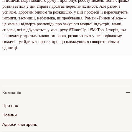
її помічає скаут модного дому і пропонує роботу моделі. Вона стрімко
розвивається у цій справі і досягає нереальних висот. Але разом з
успіхом, дорогим одягом та розкішшю, у цій професії її переслідують
інтриги, таємниці, небезпека, випробування. Роман «Ринок м’яса» –
це чесна і відверта розповідь про закулісся модної індустрії, темні
справи, які відбуваються у часи руху #TimesUp і #MeToo. Історія, яка
на початку здається такою типовою, розвивається у несподіваному
сюжеті, тут йдеться про те, про що наважуються говорити тільки
одиниці.
Компанія
Про нас
Новини
Адреси книгарень