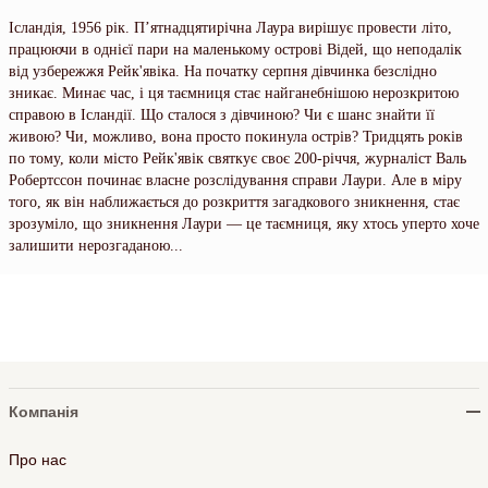
Ісландія, 1956 рік. П’ятнадцятирічна Лаура вирішує провести літо,
працюючи в однієї пари на маленькому острові Відей, що неподалік
від узбережжя Рейк'явіка. На початку серпня дівчинка безслідно
зникає. Минає час, і ця таємниця стає найганебнішою нерозкритою
справою в Ісландії. Що сталося з дівчиною? Чи є шанс знайти її
живою? Чи, можливо, вона просто покинула острів? Тридцять років
по тому, коли місто Рейк'явік святкує своє 200-річчя, журналіст Валь
Робертссон починає власне розслідування справи Лаури. Але в міру
того, як він наближається до розкриття загадкового зникнення, стає
зрозуміло, що зникнення Лаури — це таємниця, яку хтось уперто хоче
залишити нерозгаданою...
Компанія
Про нас