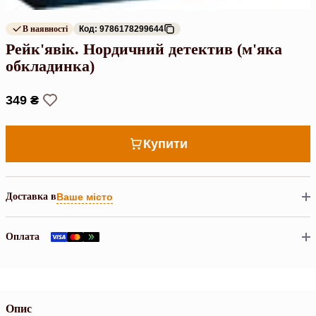
В наявності
Код: 9786178299644
Рейк'явік. Нордичний детектив (м'яка
обкладинка)
349 ₴
Купити
Доставка в
Ваше місто
Оплата
Опис