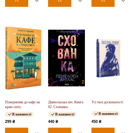
Повернення до кафе на
Диявольська ніч. Книга
Усі твої досконалості
краю світу
02. Схованка
В наявності
В наявності
В наявності
299 ₴
440 ₴
450 ₴