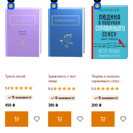
Триста поезій
Задивляюсь у твої
Людина в пошуках
зіниці
справжнього сенсу.
Психолог у концтаборі
5.0
5.0
5.0
В наявності
В наявності
В наявності
450 ₴
380 ₴
200 ₴