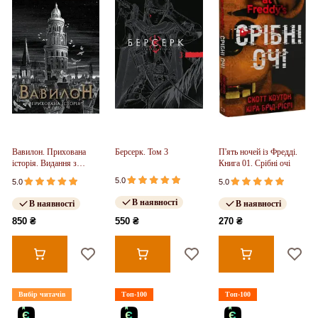
Вавилон. Прихована
Берсерк. Том 3
П'ять ночей із Фредді.
історія. Видання з
Книга 01. Срібні очі
ілюстрованим зрізом
5.0
5.0
5.0
(у)
В наявності
В наявності
В наявності
850 ₴
550 ₴
270 ₴
Вибір читачів
Топ-100
Топ-100