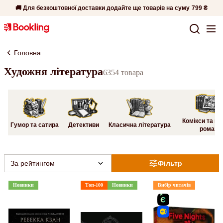
🚚 Для безкоштовної доставки додайте ще товарів на суму
799 ₴
Головна
Художня література
6354 товара
Комікси та гр
Гумор та сатира
Детективи
Класична література
романи
За рейтингом
Фільтр
Новинки
Топ-100
Новинки
Вибір читачів