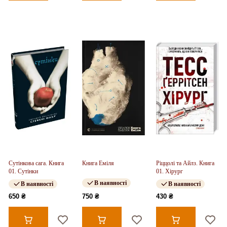
Сутінкова сага. Книга
Книга Еміля
Ріццолі та Айлз. Книга
01. Сутінки
01. Хірург
В наявності
В наявності
В наявності
650 ₴
750 ₴
430 ₴