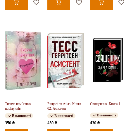
Тисяча пам’ятних
Ріццолі та Айлз. Книга
Священник. Книга 1
поцілунків
02. Асистент
В наявності
В наявності
В наявності
350 ₴
430 ₴
430 ₴