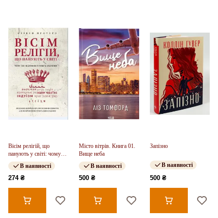
Вісім релігій, що
Місто вітрів. Книга 01.
Запізно
панують у світі: чому
Вище неба
їхні відмінності мають
В наявності
В наявності
В наявності
значення
274 ₴
500 ₴
500 ₴