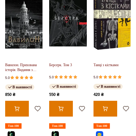
Вавилон. Прихована
Берсерк. Том 3
Танці з кістками
історія. Видання з
ілюстрованим зрізом
5.0
5.0
5.0
(у)
В наявності
В наявності
В наявності
850 ₴
550 ₴
420 ₴
Топ-100
Топ-100
Топ-100