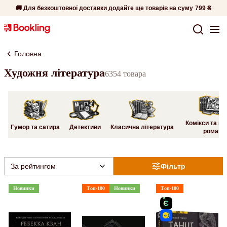
🚚 Для безкоштовної доставки додайте ще товарів на суму
799 ₴
Головна
Художня література
6354 товара
Комікси та гр
Гумор та сатира
Детективи
Класична література
романи
За рейтингом
Фільтр
Новинки
Топ-100
Новинки
Топ-100