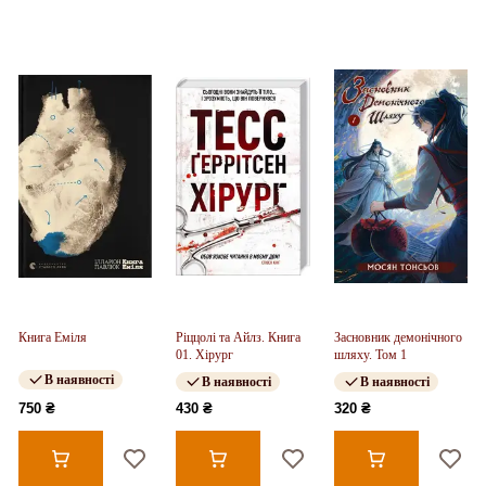
Книга Еміля
Ріццолі та Айлз. Книга
Засновник демонічного
01. Хірург
шляху. Том 1
В наявності
В наявності
В наявності
750 ₴
430 ₴
320 ₴