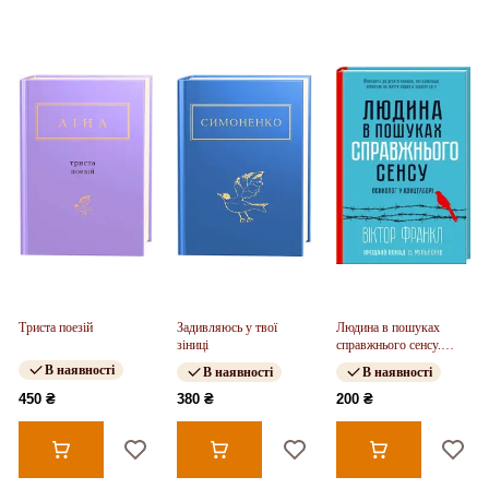
Триста поезій
Задивляюсь у твої
Людина в пошуках
зіниці
справжнього сенсу.
Психолог у концтаборі
В наявності
В наявності
В наявності
450 ₴
380 ₴
200 ₴