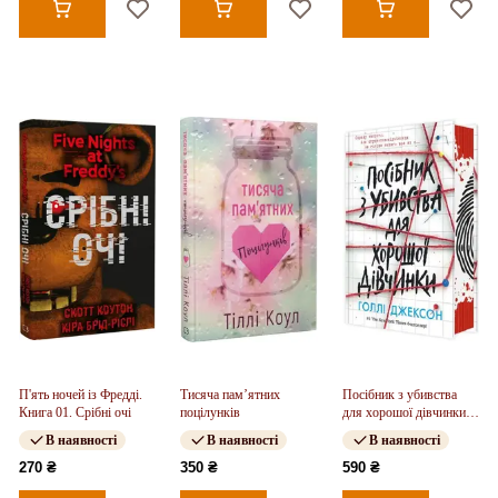
П'ять ночей із Фредді.
Тисяча пам’ятних
Посібник з убивства
Книга 01. Срібні очі
поцілунків
для хорошої дівчинки.
Книга 01
В наявності
В наявності
В наявності
270 ₴
350 ₴
590 ₴