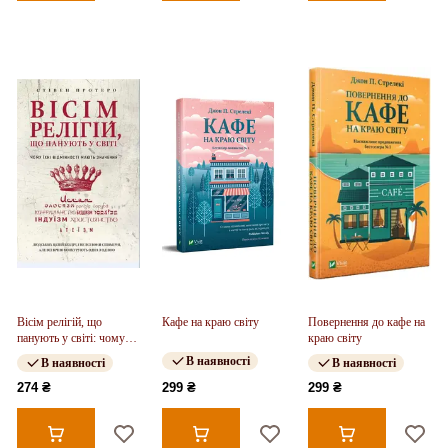
Вісім релігій, що
Кафе на краю світу
Повернення до кафе на
панують у світі: чому
краю світу
їхні відмінності мають
В наявності
В наявності
В наявності
значення
274 ₴
299 ₴
299 ₴