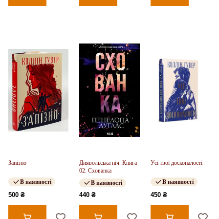
Запізно
Диявольська ніч. Книга
Усі твої досконалості
02. Схованка
В наявності
В наявності
В наявності
500 ₴
440 ₴
450 ₴