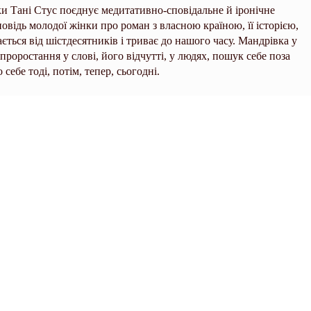
ки Тані Стус поєднує медитативно-сповідальне й іронічне
овідь молодої жінки про роман з власною країною, її історією,
ється від шістдесятників і триває до нашого часу. Мандрівка у
 проростання у слові, його відчутті, у людях, пошук себе поза
ебе тоді, потім, тепер, сьогодні.