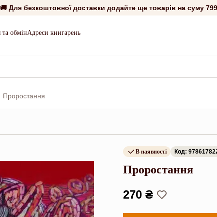
🚚 Для безкоштовної доставки додайте ще товарів на суму
799
 та обмін
Адреси книгарень
Проростання
В наявності
Код: 97861782
Проростання
270 ₴