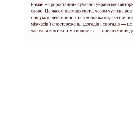
Роман «Проростання» сучасної української автор
слово. Це часом насмішкувата, часом чуттєва розп
пошуком ідентичності та з чоловіками, яка почина
міжчасів’ї спостережень, здогадів і спогадів — це
часом та контекстом і водночас — прислухання до с