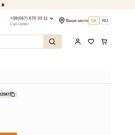
 ₴
+38(067) 670 33 11
Ваше місто
UK
RU
Call-center
22567