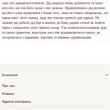
саму ніч доведеться платити. Дід вирішує йому допомогти та чатує
всю ніч, але сон його долає і він засинає. Прокинувшись дід розуміє,
що його план провалився і більш того, зник не тільки запорожець, але
також коні і його шапка, куди він поклав грамоту для цариці. Не
знаючи що робити дід йде в шинок, де йому радять спосіб як знайти
чорта і попросити свою грамоту назад. Так починається подорож діда
за своєю грамотою, внаслідок чого він відправляється в пекло, де
зустрічається з відьмами, чортами та іншими чудовиськами.
Компанія
Про нас
Новини
Адреси книгарень