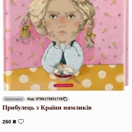
Закінчився
Код: 9786175851739
Прибулець з Країни нямликів
260 ₴