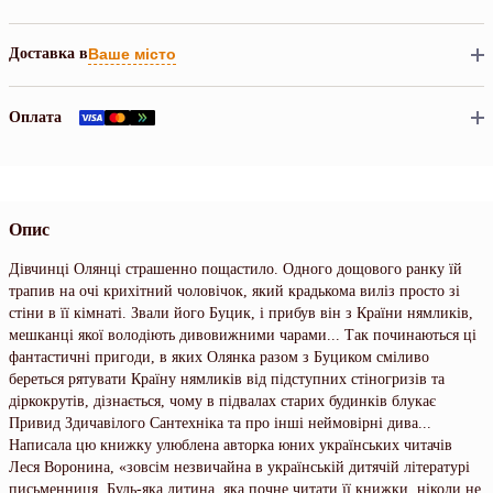
Доставка в
Ваше місто
Оплата
Опис
Дівчинці Олянці страшенно пощастило. Одного дощового ранку їй
трапив на очі крихітний чоловічок, який крадькома виліз просто зі
стіни в її кімнаті. Звали його Буцик, і прибув він з Країни нямликів,
мешканці якої володіють диво­вижними чарами... Так починаються ці
фантастичні пригоди, в яких Олянка разом з Буциком сміливо
береться рятувати Країну нямликів від підступних стіногризів та
діркокрутів, дізнається, чому в підвалах старих будинків блукає
Привид Здичавілого Сантехніка та про інші неймо­вірні дива...
Написала цю книжку улюблена авторка юних українських читачів
Леся Воронина, «зовсім незвичайна в українській дитячій літературі
письменниця. Будь-яка дитина, яка почне читати її книжки, ніколи не