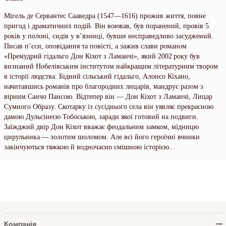
Мігель де Сервантес Сааведра (1547—1616) прожив життя, повне
пригод і драматичних подій. Він воював, був поранений, провів 5
років у полоні, сидів у в’язниці, бувши несправедливо засуджений.
Писав п’єси, оповідання та повісті, а зажив слави романом
«Премудрий гідальго Дон Кіхот з Ламанчі», який 2002 року був
визнаний Нобелівським інститутом найкращим літературним твором
в історії людства. Бідний сільський гідальго, Алонсо Кіхано,
начитавшись романів про благородних лицарів, мандрує разом з
вірним Санчо Пансою. Відтепер він — Дон Кіхот з Ламанчі, Лицар
Сумного Образу. Скотарку із сусіднього села він уявляє прекрасною
дамою Дульсінеєю Тобоською, заради якої готовий на подвиги.
Заїжджий двір Дон Кіхот вважає феодальним замком, мідницю
цирульника — золотим шоломом. Але всі його героїчні вчинки
закінчуються тяжкою й водночасно смішною історією...
Компанія