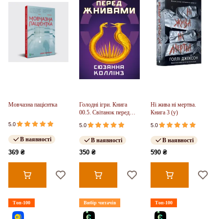
Мовчазна пацієнтка
Голодні ігри. Книга
Ні жива ні мертва.
00.5. Світанок перед
Книга 3 (у)
Жнивами
5.0
5.0
5.0
В наявності
В наявності
В наявності
369 ₴
350 ₴
590 ₴
Топ-100
Вибір читачів
Топ-100