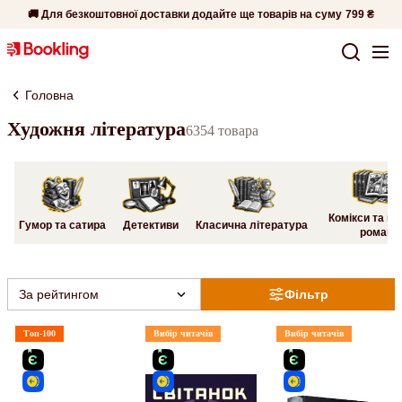
🚚 Для безкоштовної доставки додайте ще товарів на суму
799 ₴
Головна
Художня література
6354 товара
Комікси та гр
Гумор та сатира
Детективи
Класична література
романи
За рейтингом
Фільтр
Топ-100
Вибір читачів
Вибір читачів