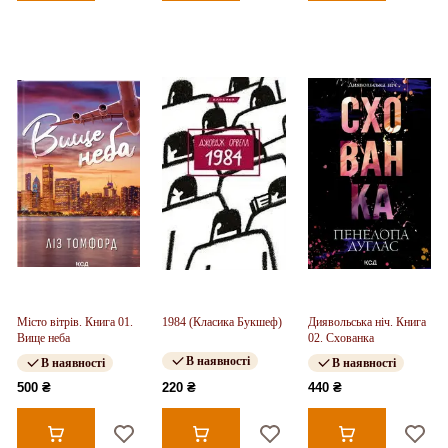
Місто вітрів. Книга 01.
1984 (Класика Букшеф)
Диявольська ніч. Книга
Вище неба
02. Схованка
В наявності
В наявності
В наявності
500 ₴
220 ₴
440 ₴