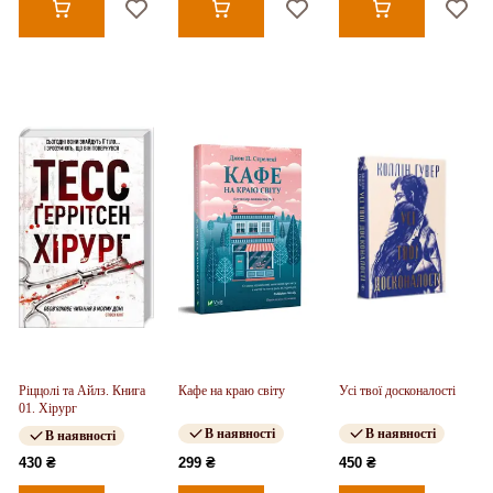
Ріццолі та Айлз. Книга
Кафе на краю світу
Усі твої досконалості
01. Хірург
В наявності
В наявності
В наявності
430 ₴
299 ₴
450 ₴