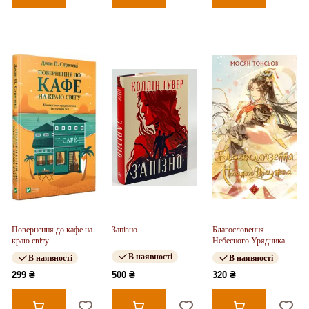
Повернення до кафе на
Запізно
Благословення
краю світу
Небесного Урядника.
Том 2
В наявності
В наявності
В наявності
299 ₴
500 ₴
320 ₴