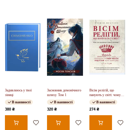
Задивляюсь у твої
Засновник демонічного
Вісім релігій, що
зіниці
шляху. Том 1
панують у світі: чому
їхні відмінності мають
В наявності
В наявності
В наявності
значення
380 ₴
320 ₴
274 ₴