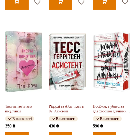
Тисяча пам’ятних
Ріццолі та Айлз. Книга
Посібник з убивства
поцілунків
02. Асистент
для хорошої дівчинки.
Книга 01
В наявності
В наявності
В наявності
350 ₴
430 ₴
590 ₴