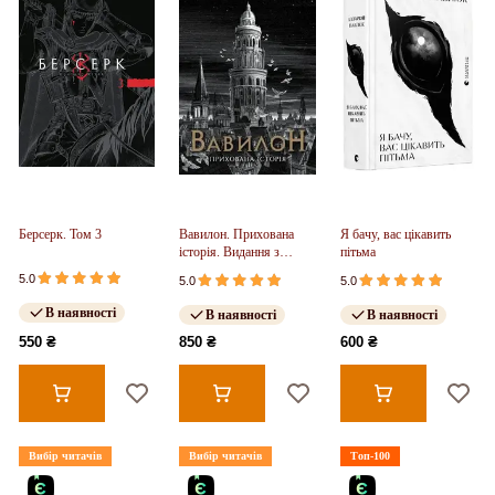
Берсерк. Том 3
Вавилон. Прихована
Я бачу, вас цікавить
історія. Видання з
пітьма
ілюстрованим зрізом
5.0
5.0
5.0
(у)
В наявності
В наявності
В наявності
550 ₴
850 ₴
600 ₴
Вибір читачів
Вибір читачів
Топ-100