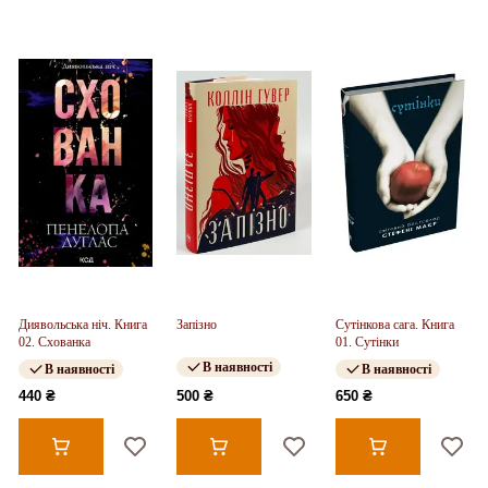
Диявольська ніч. Книга
Запізно
Сутінкова сага. Книга
02. Схованка
01. Сутінки
В наявності
В наявності
В наявності
440 ₴
500 ₴
650 ₴