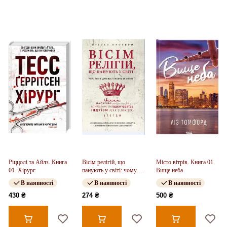
Ріццолі та Айлз. Книга
Вісім релігій, що
Місто вітрів. Книга 01.
01. Хірург
панують у світі: чому
Вище неба
їхні відмінності мають
В наявності
В наявності
В наявності
значення
430 ₴
274 ₴
500 ₴