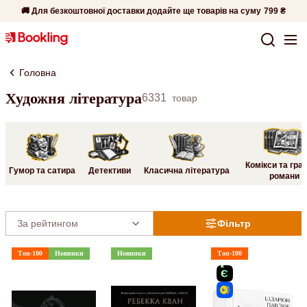
🚚 Для безкоштовної доставки додайте ще товарів на суму
799 ₴
Головна
Художня література
6331
товар
Комікси та гра
Гумор та сатира
Детективи
Класична література
романи
Фільтр
Топ-100
Новинки
Новинки
Топ-100