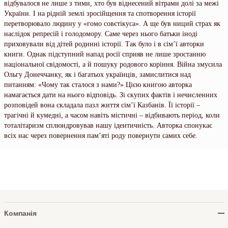
відбувалося не лише з тими, хто був віднесений вітрами долі за межі
України. І на рідній землі зросійщення та спотворення історії
перетворювало людину у «гомо совєтікуса». А ще був ниций страх як
наслідок репресій і голодомору. Саме через нього батьки іноді
приховували від дітей родинні історії. Так було і в сімʼї авторки
книги. Однак підступний напад росії сприяв не лише зростанню
національної свідомості, а й пошуку родового коріння. Війна змусила
Ольгу Донеччанку, як і багатьох українців, замислитися над
питанням: «Чому так сталося з нами?» Цією книгою авторка
намагається дати на нього відповідь. Зі скупих фактів і нечисленних
розповідей вона складала пазл життя сім’ї Казбанів. Її історії –
трагічні й кумедні, а часом навіть містичні – відбивають період, коли
тоталітаризм сплюндровував нашу ідентичність. Авторка спонукає
всіх нас через повернення памʼяті роду повернути самих себе.
Компанія