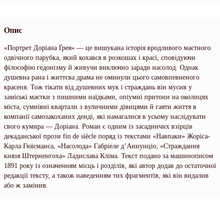
Опис
«Портрет Доріана Ґрея» — це вишукана історія вродливого маєтного
одвічного парубка, який кохався в розкошах і красі, сповідуючи
філософію гедонізму й живучи виключно заради насолод. Однак
душевна рана і життєва драма не оминули цього самовпевненого
красеня. Тож тікати від душевних мук і страждань він мусив у
заміські маєтки з пишними наїдками, опіумні притони на околицях
міста, сумнівні квартали з вуличними дівицями й гаяти життя в
компанії самозакоханих денді, які намагалися в усьому наслідувати
свого кумира — Доріана. Роман є одним із засадничих взірців
декаданської прози fin de siècle поряд із текстами «Навпаки» Жоріса-
Карла Гюїсманса, «Насолода» Габріеле д’Аннунціо, «Страждання
князя Штерненгоха» Ладислава Кліма. Текст подано за машинописом
1891 року із означенням місць і розділів, які автор додав до остаточної
редакції тексту, а також наведенням тих фрагментів, які він видалив
або ж замінив.