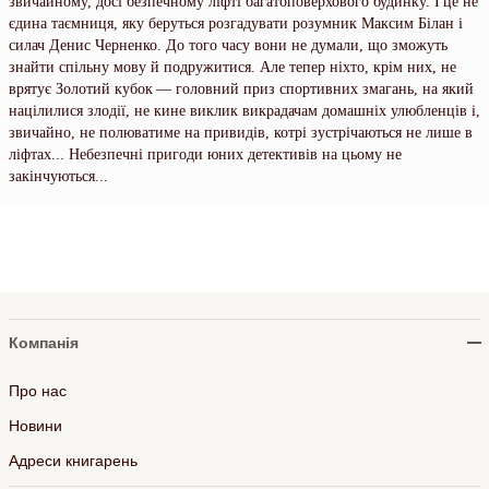
звичайному, досі безпечному ліфті багатоповерхового будинку. І це не
єдина таємниця, яку беруться розгадувати розумник Максим Білан і
силач Денис Черненко. До того часу вони не думали, що зможуть
знайти спільну мову й подружитися. Але тепер ніхто, крім них, не
врятує Золотий кубок — головний приз спортивних змагань, на який
націлилися злодії, не кине виклик викрадачам домашніх улюбленців і,
звичайно, не полюватиме на привидів, котрі зустрічаються не лише в
ліфтах... Небезпечні пригоди юних детективів на цьому не
закінчуються...
Компанія
Про нас
Новини
Адреси книгарень