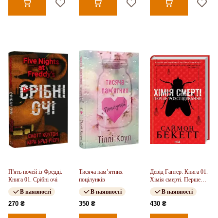
П'ять ночей із Фредді.
Тисяча пам’ятних
Девід Гантер. Книга 01.
Книга 01. Срібні очі
поцілунків
Хімія смерті. Перше
розслідування
В наявності
В наявності
В наявності
270 ₴
350 ₴
430 ₴