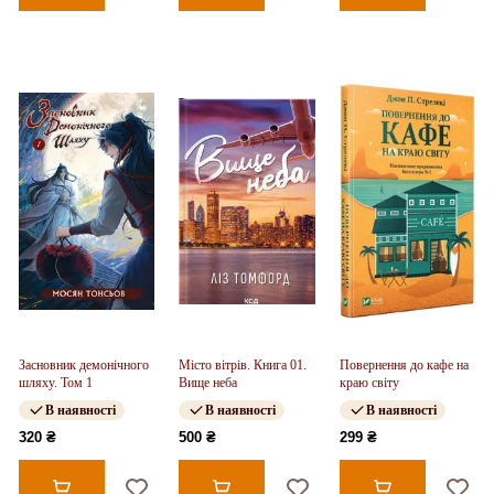
Засновник демонічного
Місто вітрів. Книга 01.
Повернення до кафе на
шляху. Том 1
Вище неба
краю світу
В наявності
В наявності
В наявності
320 ₴
500 ₴
299 ₴