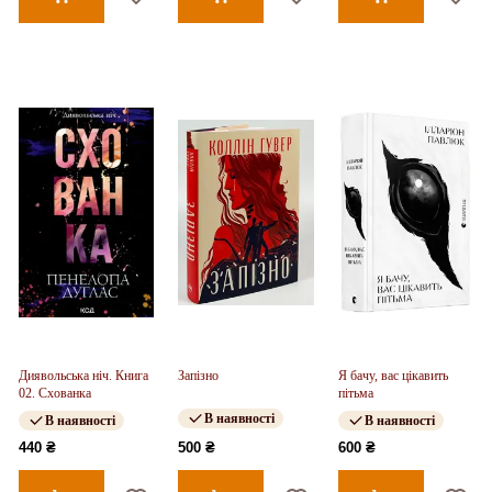
Диявольська ніч. Книга
Запізно
Я бачу, вас цікавить
02. Схованка
пітьма
В наявності
В наявності
В наявності
440 ₴
500 ₴
600 ₴