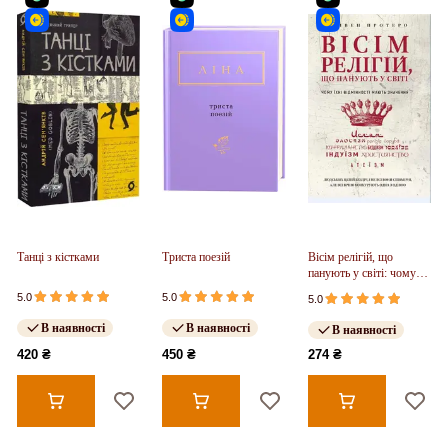
Танці з кістками
Триста поезій
Вісім релігій, що
панують у світі: чому
їхні відмінності мають
5.0
5.0
5.0
значення
В наявності
В наявності
В наявності
420 ₴
450 ₴
274 ₴