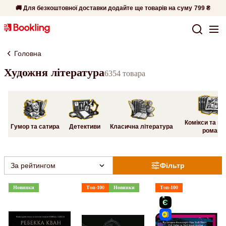
🚚 Для безкоштовної доставки додайте ще товарів на суму
799 ₴
Головна
Художня література
6354 товара
Комікси та гр
Гумор та сатира
Детективи
Класична література
романи
За рейтингом
Фільтр
Новинки
Топ-100
Новинки
Топ-100