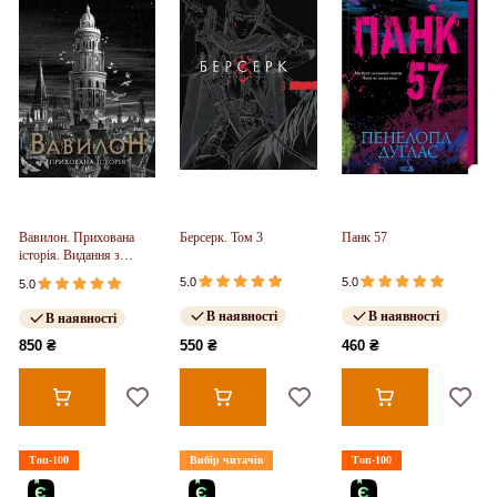
Вавилон. Прихована
Берсерк. Том 3
Панк 57
історія. Видання з
ілюстрованим зрізом
5.0
5.0
5.0
(у)
В наявності
В наявності
В наявності
850 ₴
550 ₴
460 ₴
Топ-100
Вибір читачів
Топ-100