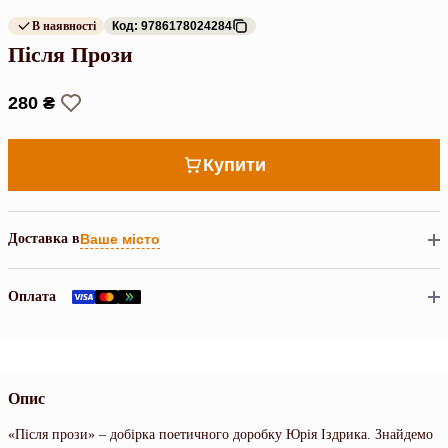
В наявності
Код: 9786178024284
Після Прози
280 ₴
Купити
Доставка в
Ваше місто
Оплата
Опис
«Після прози» – добірка поетичного доробку Юрія Іздрика. Знайдемо