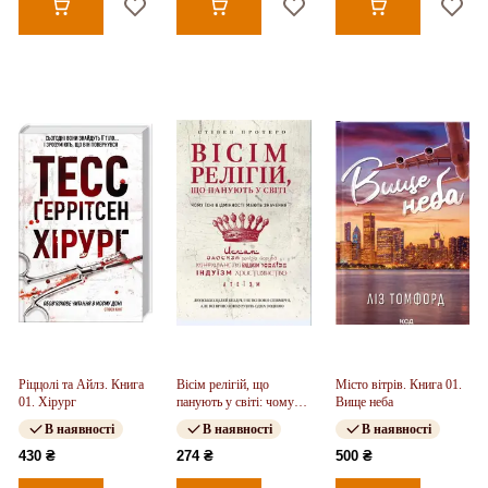
Ріццолі та Айлз. Книга
Вісім релігій, що
Місто вітрів. Книга 01.
01. Хірург
панують у світі: чому
Вище неба
їхні відмінності мають
В наявності
В наявності
В наявності
значення
430 ₴
274 ₴
500 ₴