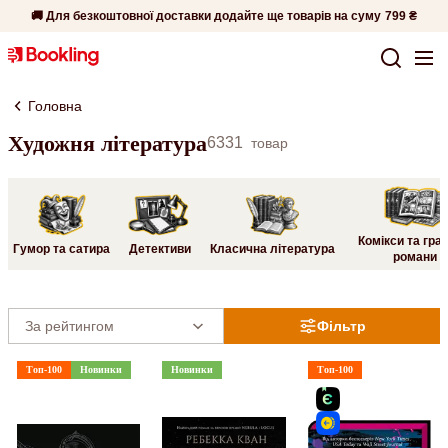
🚚 Для безкоштовної доставки додайте ще товарів на суму
799 ₴
Головна
Художня література
6331
товар
Комікси та гра
Гумор та сатира
Детективи
Класична література
романи
Фільтр
Топ-100
Новинки
Новинки
Топ-100