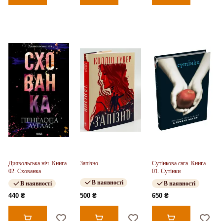
Диявольська ніч. Книга
Запізно
Сутінкова сага. Книга
02. Схованка
01. Сутінки
В наявності
В наявності
В наявності
440 ₴
500 ₴
650 ₴