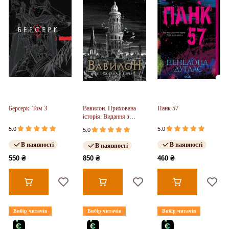
Берсерк. Том 3
Вавилон. Прихована
Панк 57
історія. Видання з
ілюстрованим зрізом
5.0
5.0
5.0
(у)
В наявності
В наявності
В наявності
550 ₴
850 ₴
460 ₴
Вибір читачів
Вибір читачів
Вибір читачів