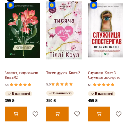
Залишся, якщо кохаєш.
Тисяча друзок. Книга 2
Служниця. Книга 3.
Книга 02
Служниця спостерігає
5.0
5.0
5.0
В наявності
В наявності
В наявності
399 ₴
350 ₴
459 ₴