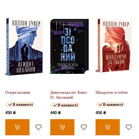
Огидне кохання
Диявольська ніч. Книга
Шкодуючи за тобою
01. Зіпсований
В наявності
В наявності
В наявності
450 ₴
440 ₴
450 ₴