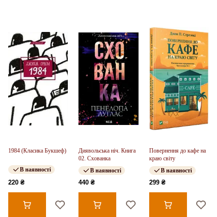
1984 (Класика Букшеф)
Диявольська ніч. Книга
Повернення до кафе на
02. Схованка
краю світу
В наявності
В наявності
В наявності
220 ₴
440 ₴
299 ₴