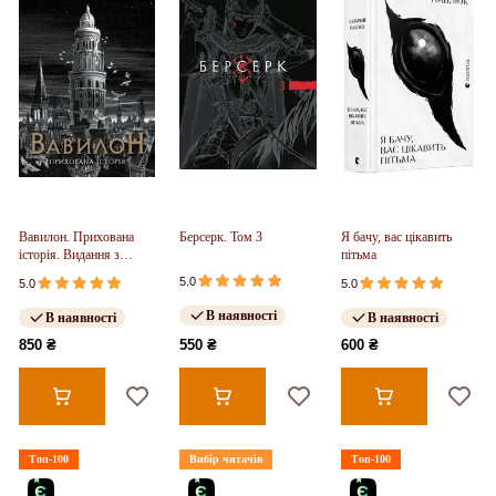
Вавилон. Прихована
Берсерк. Том 3
Я бачу, вас цікавить
історія. Видання з
пітьма
ілюстрованим зрізом
5.0
5.0
5.0
(у)
В наявності
В наявності
В наявності
850 ₴
550 ₴
600 ₴
Топ-100
Вибір читачів
Топ-100