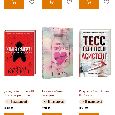
Девід Гантер. Книга 01.
Тисяча пам’ятних
Ріццолі та Айлз. Книга
Хімія смерті. Перше
поцілунків
02. Асистент
розслідування
В наявності
В наявності
В наявності
430 ₴
350 ₴
430 ₴