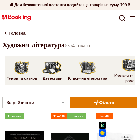
🚚 Для безкоштовної доставки додайте ще товарів на суму
799 ₴
Головна
Художня література
6354 товара
Комікси та гр
Гумор та сатира
Детективи
Класична література
романи
За рейтингом
Фільтр
Новинки
Топ-100
Новинки
Топ-100