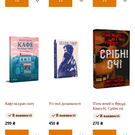
Кафе на краю світу
Усі твої досконалості
П'ять ночей із Фредді.
Книга 01. Срібні очі
В наявності
В наявності
В наявності
299 ₴
450 ₴
270 ₴