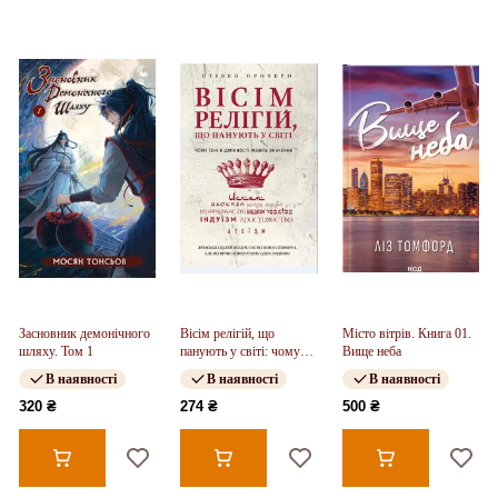
Засновник демонічного
Вісім релігій, що
Місто вітрів. Книга 01.
шляху. Том 1
панують у світі: чому
Вище неба
їхні відмінності мають
В наявності
В наявності
В наявності
значення
320 ₴
274 ₴
500 ₴