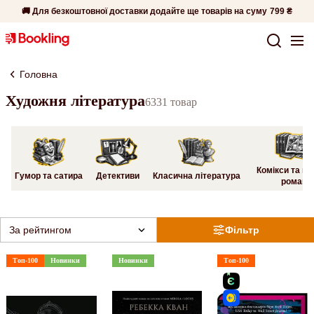
🚚 Для безкоштовної доставки додайте ще товарів на суму
799 ₴
Головна
Художня література
6331 товар
Комікси та гр
Гумор та сатира
Детективи
Класична література
романи
За рейтингом
Фільтр
Топ-100
Новинки
Новинки
Топ-100