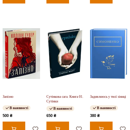
Запізно
Сутінкова сага. Книга 01.
Задивляюсь у твої зіниці
Сутінки
В наявності
В наявності
В наявності
500 ₴
650 ₴
380 ₴