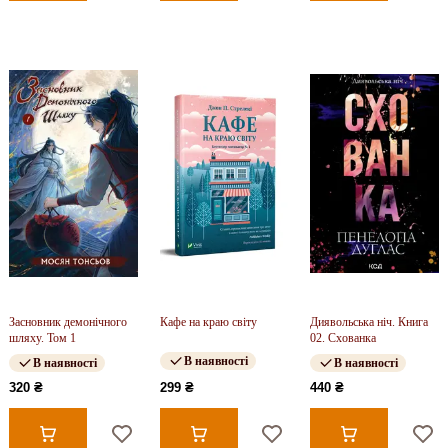
Засновник демонічного
Кафе на краю світу
Диявольська ніч. Книга
шляху. Том 1
02. Схованка
В наявності
В наявності
В наявності
320 ₴
299 ₴
440 ₴