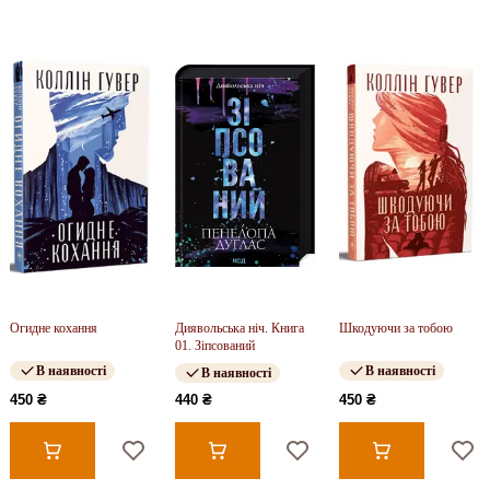
Огидне кохання
Диявольська ніч. Книга
Шкодуючи за тобою
01. Зіпсований
В наявності
В наявності
В наявності
450 ₴
440 ₴
450 ₴