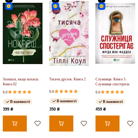
Залишся, якщо кохаєш.
Тисяча друзок. Книга 2
Служниця. Книга 3.
Книга 02
Служниця спостерігає
5.0
5.0
5.0
В наявності
В наявності
В наявності
399 ₴
350 ₴
459 ₴