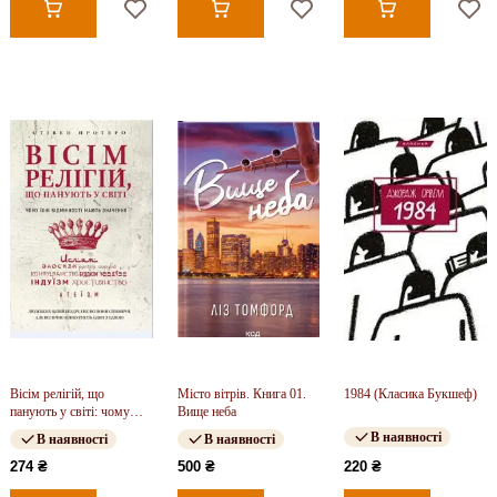
Вісім релігій, що
Місто вітрів. Книга 01.
1984 (Класика Букшеф)
панують у світі: чому
Вище неба
їхні відмінності мають
В наявності
В наявності
В наявності
значення
274 ₴
500 ₴
220 ₴