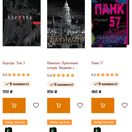
Берсерк. Том 3
Вавилон. Прихована
Панк 57
історія. Видання з
ілюстрованим зрізом (у)
5.0
5.0
5.0
В наявності
В наявності
В наявності
550 ₴
850 ₴
460 ₴
Вибір читачів
Вибір читачів
Вибір читачів