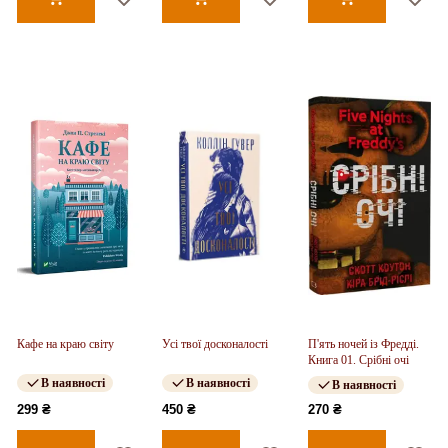
Кафе на краю світу
Усі твої досконалості
П'ять ночей із Фредді.
Книга 01. Срібні очі
В наявності
В наявності
В наявності
299 ₴
450 ₴
270 ₴