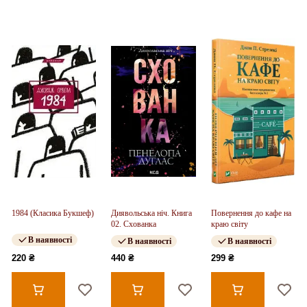
1984 (Класика Букшеф)
Диявольська ніч. Книга
Повернення до кафе на
02. Схованка
краю світу
В наявності
В наявності
В наявності
220 ₴
440 ₴
299 ₴