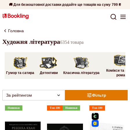
🚚 Для безкоштовної доставки додайте ще товарів на суму
799 ₴
Головна
Художня література
6354 товара
Комікси та гр
Гумор та сатира
Детективи
Класична література
романи
За рейтингом
Фільтр
Новинки
Топ-100
Новинки
Топ-100