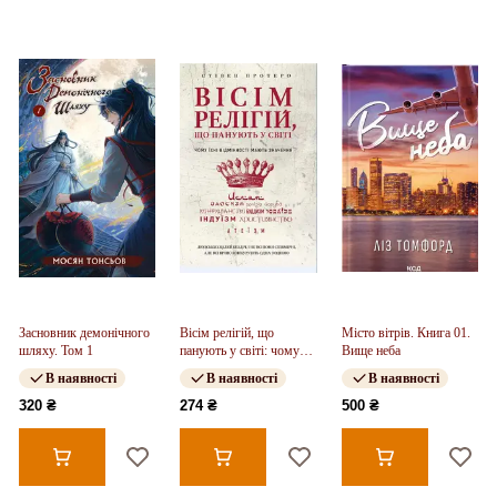
Засновник демонічного
Вісім релігій, що
Місто вітрів. Книга 01.
шляху. Том 1
панують у світі: чому
Вище неба
їхні відмінності мають
В наявності
В наявності
В наявності
значення
320 ₴
274 ₴
500 ₴