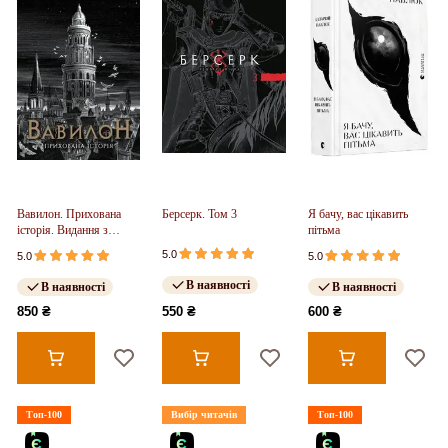
Вавилон. Прихована
Берсерк. Том 3
Я бачу, вас цікавить
історія. Видання з
пітьма
ілюстрованим зрізом
5.0
5.0
5.0
(у)
В наявності
В наявності
В наявності
850 ₴
550 ₴
600 ₴
Топ-100
Вибір читачів
Топ-100