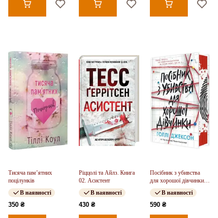
Тисяча пам’ятних
Ріццолі та Айлз. Книга
Посібник з убивства
поцілунків
02. Асистент
для хорошої дівчинки.
Книга 01
В наявності
В наявності
В наявності
350 ₴
430 ₴
590 ₴