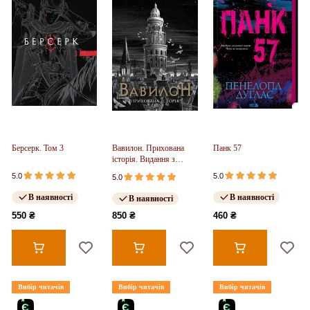
Берсерк. Том 3
Вавилон. Прихована
Панк 57
історія. Видання з
ілюстрованим зрізом
5.0
5.0
5.0
(у)
В наявності
В наявності
В наявності
550 ₴
850 ₴
460 ₴
Вибір читачів
Вибір читачів
Вибір читачів