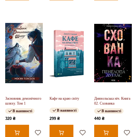
Засновник демонічного
Кафе на краю світу
Диявольська ніч. Книга
шляху. Том 1
02. Схованка
В наявності
В наявності
В наявності
320 ₴
299 ₴
440 ₴