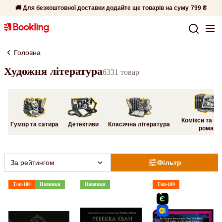
🚚 Для безкоштовної доставки додайте ще товарів на суму
799 ₴
Головна
Художня література
6331 товар
Комікси та гр
Гумор та сатира
Детективи
Класична література
романи
За рейтингом
Фільтр
Топ-100
Новинки
Новинки
Топ-100