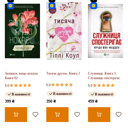
Залишся, якщо кохаєш.
Тисяча друзок. Книга 2
Служниця. Книга 3.
Книга 02
Служниця спостерігає
5.0
5.0
5.0
В наявності
В наявності
В наявності
399 ₴
350 ₴
459 ₴