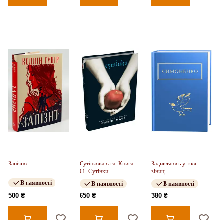
Запізно
Сутінкова сага. Книга
Задивляюсь у твої
01. Сутінки
зіниці
В наявності
В наявності
В наявності
500 ₴
650 ₴
380 ₴