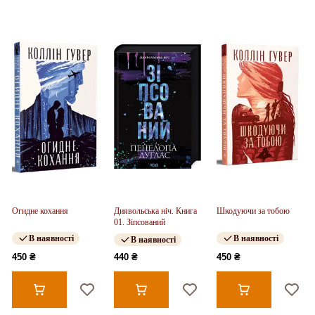
Огидне кохання
Диявольська ніч. Книга
Шкодуючи за тобою
01. Зіпсований
В наявності
В наявності
В наявності
450 ₴
440 ₴
450 ₴