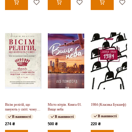
Вісім релігій, що
Місто вітрів. Книга 01.
1984 (Класика Букшеф)
панують у світі: чому
Вище неба
їхні відмінності мають
В наявності
В наявності
В наявності
значення
274 ₴
500 ₴
220 ₴