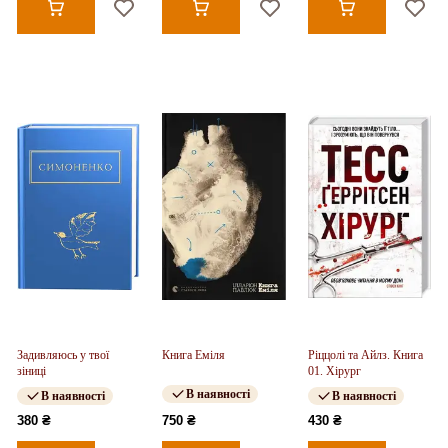
Задивляюсь у твої
Книга Еміля
Ріццолі та Айлз. Книга
зіниці
01. Хірург
В наявності
В наявності
В наявності
380 ₴
750 ₴
430 ₴