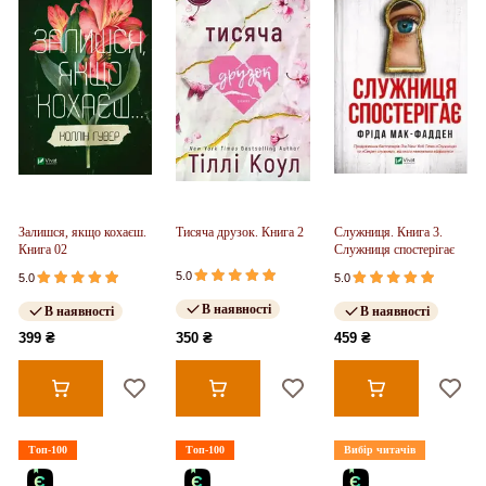
Залишся, якщо кохаєш.
Тисяча друзок. Книга 2
Служниця. Книга 3.
Книга 02
Служниця спостерігає
5.0
5.0
5.0
В наявності
В наявності
В наявності
399 ₴
350 ₴
459 ₴
Топ-100
Топ-100
Вибір читачів