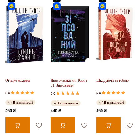
Огидне кохання
Диявольська ніч. Книга
Шкодуючи за тобою
01. Зіпсований
5.0
5.0
5.0
В наявності
В наявності
В наявності
450 ₴
440 ₴
450 ₴