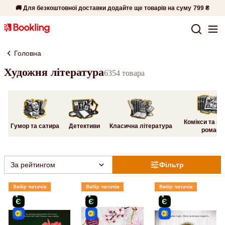
🚚 Для безкоштовної доставки додайте ще товарів на суму
799 ₴
Головна
Художня література
6354 товара
Комікси та гр
Гумор та сатира
Детективи
Класична література
романи
За рейтингом
Фільтр
Вибір читачів
Вибір читачів
Вибір читачів