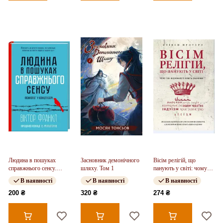
Людина в пошуках
Засновник демонічного
Вісім релігій, що
справжнього сенсу.
шляху. Том 1
панують у світі: чому
Психолог у концтаборі
їхні відмінності мають
В наявності
В наявності
В наявності
значення
200 ₴
320 ₴
274 ₴