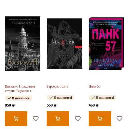
Вавилон. Прихована
Берсерк. Том 3
Панк 57
історія. Видання з
ілюстрованим зрізом
В наявності
В наявності
В наявності
(у)
850 ₴
550 ₴
460 ₴