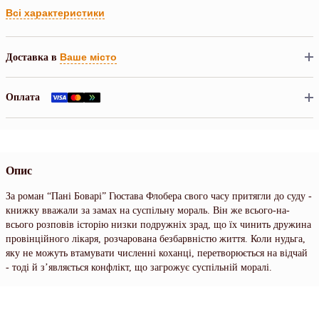
Всі характеристики
Ваше місто
Доставка в
Оплата
Опис
За роман “Пані Боварі” Гюстава Флобера свого часу притягли до суду -
книжку вважали за замах на суспільну мораль. Він же всього-на-
всього розповів історію низки подружніх зрад, що їх чинить дружина
провінційного лікаря, розчарована безбарвністю життя. Коли нудьга,
яку не можуть втамувати численні коханці, перетворюється на відчай
- тоді й з’являється конфлікт, що загрожує суспільній моралі.