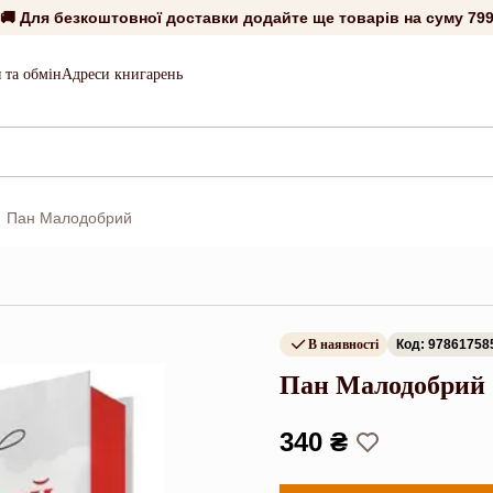
🚚 Для безкоштовної доставки додайте ще товарів на суму
799
 та обмін
Адреси книгарень
Пан Малодобрий
В наявності
Код: 97861758
Пан Малодобрий
340 ₴