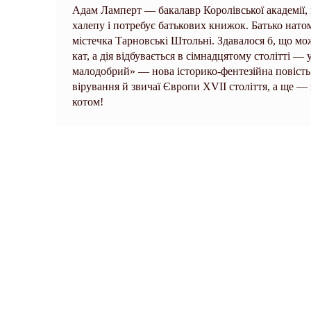
Адам Ламперт — бакалавр Королівської академії, 
халепу і потребує батькових книжок. Батько нато
містечка Тарновські Штольні. Здавалося б, що мо
кат, а дія відбувається в сімнадцятому столітті —
малодобрий» — нова історико-фентезійна повіст
вірування й звичаї Європи ХVII століття, а ще — зл
котом!