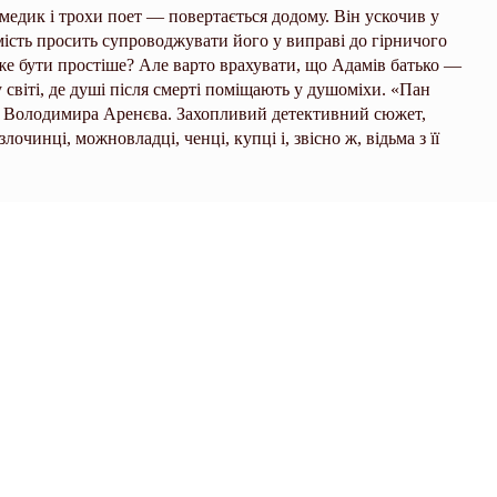
медик і трохи поет — повертається додому. Він ускочив у
мість просить супроводжувати його у виправі до гірничого
же бути простіше? Але варто врахувати, що Адамів батько —
 у світі, де душі після смерті поміщають у душоміхи. «Пан
ь Воло­димира Аренєва. Захопливий детективний сюжет,
очинці, можновладці, ченці, купці і, звісно ж, відьма з її