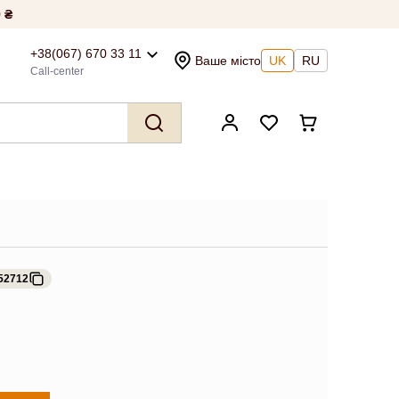
 ₴
+38(067) 670 33 11
Ваше місто
UK
RU
Call-center
52712