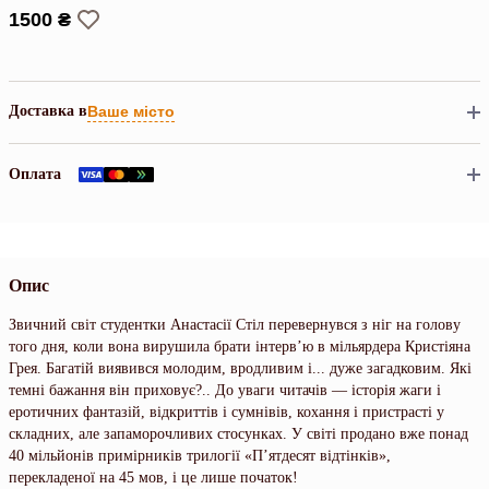
1500 ₴
Доставка в
Ваше місто
Оплата
Опис
Звичний світ студентки Анастасії Стіл перевернувся з ніг на голову
того дня, коли вона вирушила брати інтерв’ю в мільярдера Кристіяна
Грея. Багатій виявився молодим, вродливим і... дуже загадковим. Які
темні бажання він приховує?.. До уваги читачів — історія жаги і
еротичних фантазій, відкриттів і сумнівів, кохання і пристрасті у
складних, але запаморочливих стосунках. У світі продано вже понад
40 мільйонів примірників трилогії «П’ятдесят відтінків»,
перекладеної на 45 мов, і це лише початок!