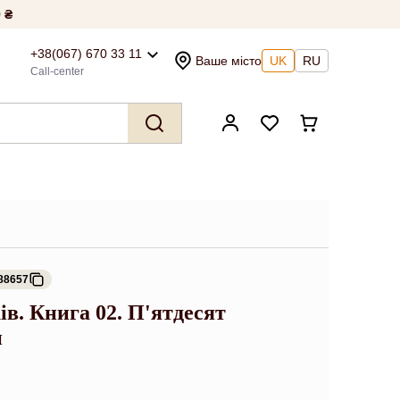
 ₴
+38(067) 670 33 11
Ваше місто
UK
RU
Call-center
88657
ів. Книга 02. П'ятдесят
и