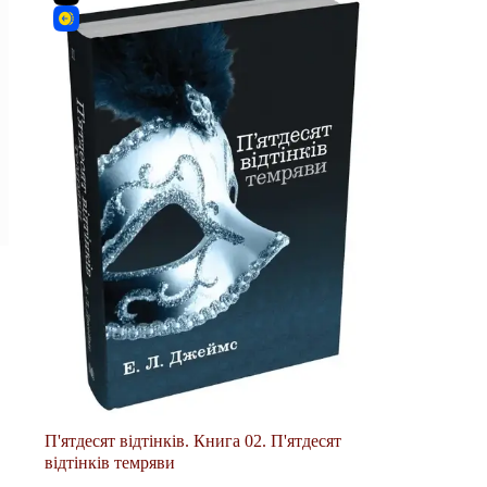
П'ятдесят відтінків. Книга 02. П'ятдесят
відтінків темряви