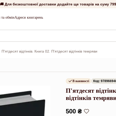
🚚 Для безкоштовної доставки додайте ще товарів на суму
799
 та обмін
Адреси книгарень
П'ятдесят відтінків. Книга 02. П'ятдесят відтінків темряви
В наявності
Код: 97896694
П'ятдесят відтінк
відтінків темряв
500 ₴