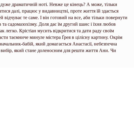
 дуже драматичній ноті. Невже це кінець? А може, тільки
тися далі, працює у видавництві, проте життя їй здається
й відчуває те саме. І він готовий на все, аби тільки повернути
в та садомазохізму. Доля дає їм другий шанс і їхня любов
к легко. Крістіан мусить відкритися та дати раду своїм
асти таємниче минуле містера Ґрея в цілісну картину. Окрім
начальник-бабій, який домагається Анастасії, небезпечна
й вибір, який стане доленосним для решти життя Ани. Чи