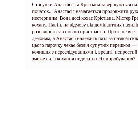
Стосунки Анастасії та Крістіана завершуються на
початок... Анастасія намагається продовжити руха
нестерпним. Вона досі кохає Крістіана. Містер Ґре
кохану. Навіть на відмову від домінантних нахилі
розпалюється з новою пристрастю. Проте не все та
демонам, а Анастасії належить пазл за пазлом скл
цього парочку чекає безліч супутніх перешкод — 
колишня з переслідуваннями і, врешті, непрости
зможе сила кохання подолати всі випробування?