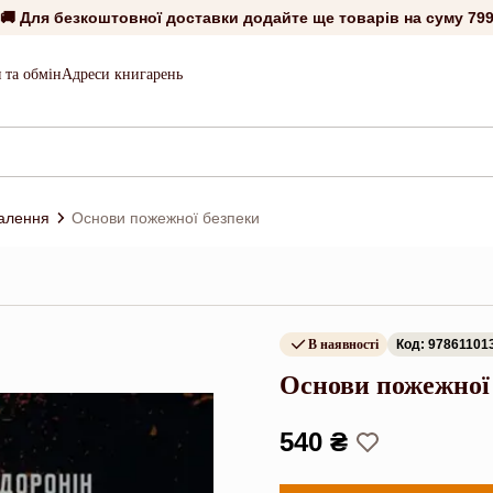
🚚 Для безкоштовної доставки додайте ще товарів на суму
799
 та обмін
Адреси книгарень
алення
Основи пожежної безпеки
В наявності
Код: 97861101
Основи пожежної
540 ₴