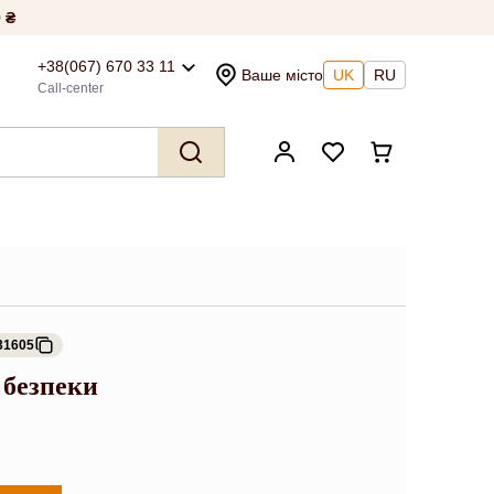
 ₴
+38(067) 670 33 11
Ваше місто
UK
RU
Call-center
31605
 безпеки