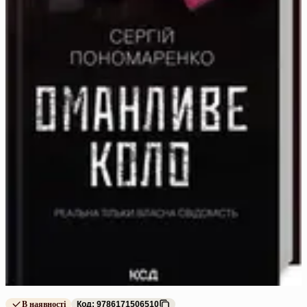
В наявності
Код: 9786171506510