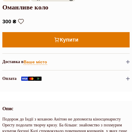
Оманливе коло
300 ₴
Купити
Доставка в
Ваше місто
Оплата
Опис
Подорож до Індії з коханою Анітою не допомогла кіносценаристу
Оресту подолати творчу кризу. Ба більше: знайомство з похмурим
культом богині Калі спровокувало повернення кошмарів, у яких гине