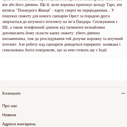
він або його дівчина. Ще й, коли ворожка пропонує колоду Таро, він
витягає "Похмурого Женця" - карту смерті чи переродження... У
пошуках сюжету для нового сценарію Орест за порадою друга
звертається до штучного інтелекту на ім’я Пандора. Спілкування з
ШІ, а також телефонний дзвінок від таємничої незнайомки
допомагають йому скласти канву сюжету: убито дівчину
письменника, тож до розслідування той долучає ворожку та штучний
інтелект. Але роботу над сценарієм доведеться перервати: налякана і
схвильована Аніта повідомляє, що за нею стежать ще з Індії.
Компанія
Про нас
Новини
Адреси книгарень