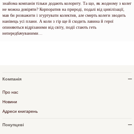
знайома компанія тільки додають колориту. Та що, як жодному з колег
не можна довіряти? Корпоратив на природі, подалі від цивілізації,
мав би розважити і згуртувати колектив, але смерть колеги зводить
нанівець усі плани. А коли з гір ще й сходить лавина й герої
опиняються відрізаними від світу, події стають геть
непередбачуваними…
Компанія
Про нас
Новини
Адреси книгарень
Покупцеві