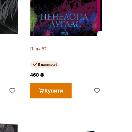
Панк 57
В наявності
460 ₴
Купити