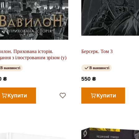
илон. Прихована історія.
Берсерк. Том 3
ання з ілюстрованим зрізом (у)
В наявності
В наявності
0 ₴
550 ₴
Купити
Купити