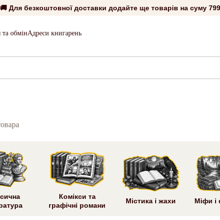
🚚 Для безкоштовної доставки додайте ще товарів на суму
799
 та обмін
Адреси книгарень
товара
сична
Комікси та
Містика і жахи
Міфи і
ратура
графічні романи