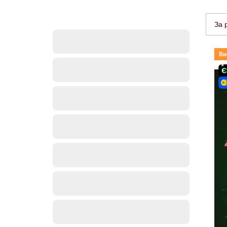
За 
Ви