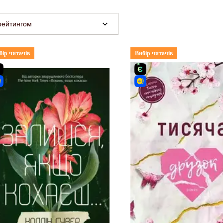
рейтингом
бір читачів
Вибір читачів