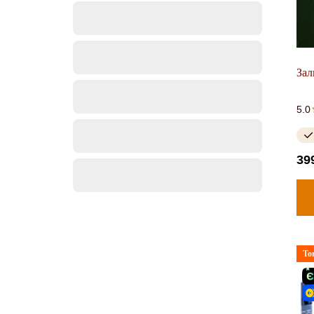
Зал
5.0
39
То