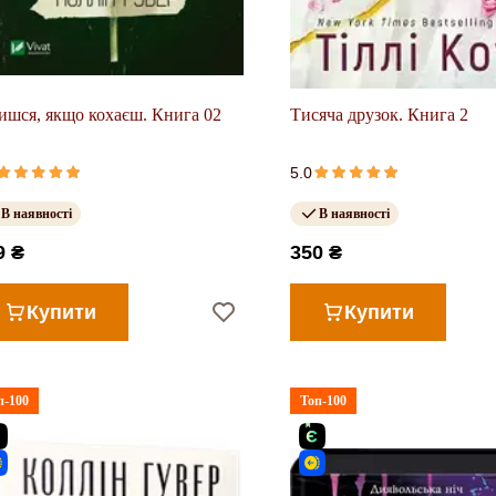
ишся, якщо кохаєш. Книга 02
Тисяча друзок. Книга 2
5.0
В наявності
В наявності
9 ₴
350 ₴
Купити
Купити
п-100
Топ-100