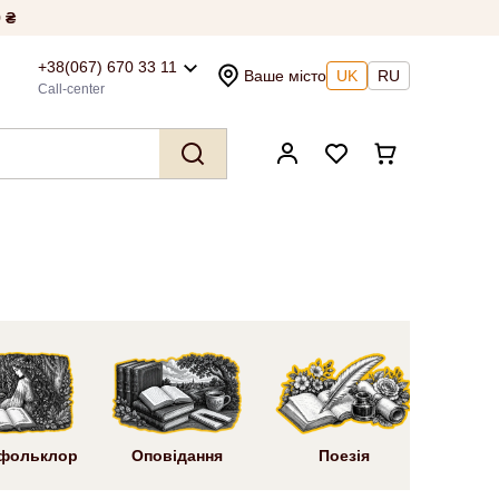
 ₴
+38(067) 670 33 11
Ваше місто
UK
RU
Call-center
Ром
 фольклор
Оповідання
Поезія
літ