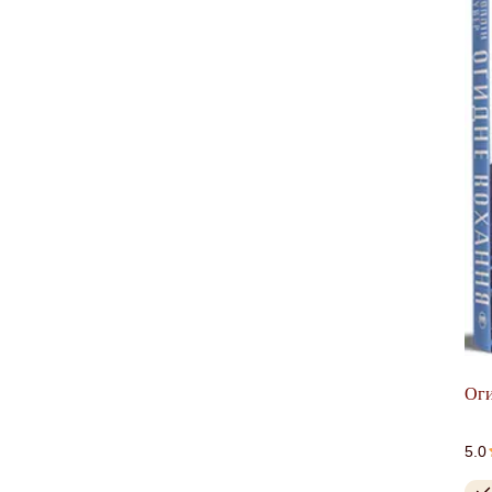
Оги
5.0