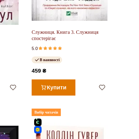
Служниця. Книга 3. Служниця
спостерігає
5.0
В наявності
459 ₴
Купити
Вибір читачів