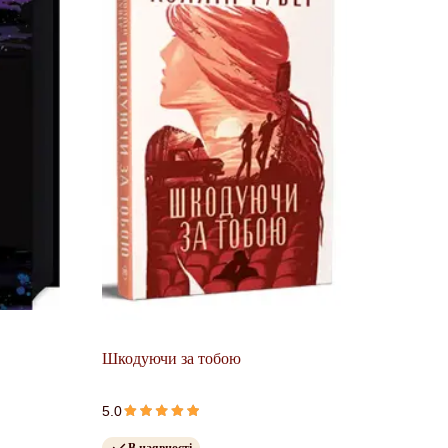
.
Шкодуючи за тобою
5.0