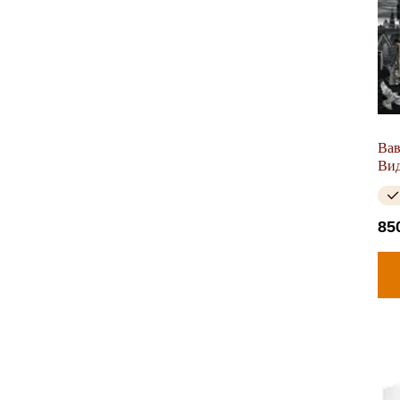
Вав
Вид
85