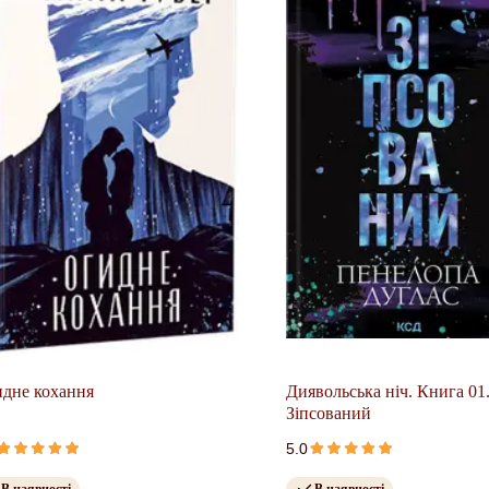
дне кохання
Диявольська ніч. Книга 01
Зіпсований
5.0