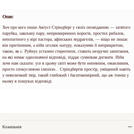
Опис
Хоч про кого пише Авґуст Стріндберґ у своїх оповіданнях — затятого
парубка, закохану пару, непримиренних ворогів, простих рибалок,
непохитного у вірі пастора, афінських мудрагелів, — ніщо не лишає
він притіненим, а ніби оголює натуру, показуючи її неприкритою,
такою, як є. Руйнує усталені стереотипи, ставить незручні запитання,
на які немає однозначної відповіді, піддає сумнівам догмати. Ніби
хоче нам сказати: усе в цьому світі може бути непевним, оманливим,
просто спокусливою ілюзією... Стріндберґів простір, уміщений навіть
у невеличкий твір, такий глибокий і багатовимірний, що аж тонеш у
ньому в пошуках відповіді.
Компанія