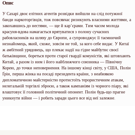
Опис
У Сахарі двоє елітних агентів розвідки вийшли на слід потужної
банди наркоторгівців, тож повсякчас ризикують власними життями, а
закохавшись до нестями, — ще й кар’єрами. Тим часом молода
красуня-вдова намагається врятуватися з полону сучасних
рабовласників на шляху до Європи, а супроводжує її таємничий
незнайомець, який, схоже, зовсім не той, за кого себе видає. У Китаї
ж амбітний урядовець, що плекає надії на гідне майбутнє своєї
батьківщини, бореться проти старої гвардії комуністів, які штовхають
Китай, а разом із ним і його найближчого союзника — Північну
Корею, до точки неповернення. На іншому кінці світу, у США, Полін
Ґрін, перша жінка на посаді президента країни, з неабиякою
дипломатичною майстерністю протистоїть терористичним атакам,
нелегальній торгівлі зброєю, а також кампаніям із чорного піару, які
влаштовує її головний політичний опонент. Полін будь-що прагне
уникнути війни — і робить заради цього все від неї залежне.