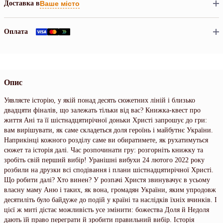
Доставка в
Ваше місто
Оплата
Опис
Уявляєте історію, у якій понад десять сюжетних ліній і близько
двадцяти фіналів, що залежать тільки від вас? Книжка-квест про
життя Ані та її шістнадцятирічної доньки Христі запрошує до гри:
вам вирішувати, як саме складеться доля героїнь і майбутнє України.
Наприкінці кожного розділу саме ви обиратимете, як рухатимуться
сюжет та історія далі. Час розпочинати гру: розгорніть книжку та
зробіть свій перший вибір! Уранішні вибухи 24 лютого 2022 року
розбили на друзки всі сподівання і плани шістнадцятирічної Христі.
Що робити далі? Хто винен? У розпачі Христя звинувачує в усьому
власну маму Аню і таких, як вона, громадян України, яким упродовж
десятиліть було байдуже до подій у країні та наслідків їхніх вчинків. І
цієї ж миті дістає можливість усе змінити: божества Доля й Недоля
дають їй право переграти й зробити правильний вибір. Історія