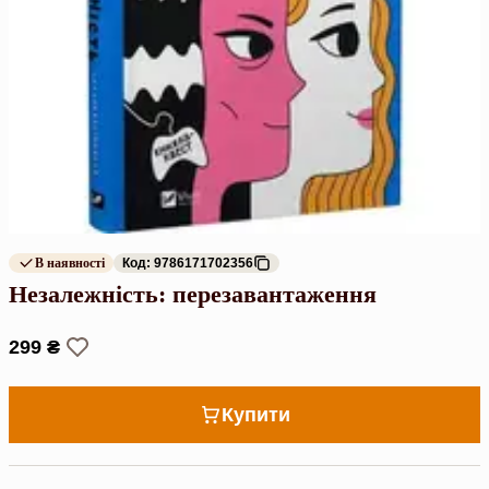
В наявності
Код: 9786171702356
Незалежність: перезавантаження
299 ₴
Купити