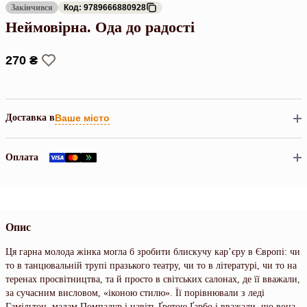
Закінчився
Код: 9789666880928
Неймовірна. Ода до радості
270 ₴
Доставка в
Ваше місто
Оплата
Опис
Ця гарна молода жінка могла б зробити блискучу кар’єру в Європі: чи
то в танцювальній трупі празького театру, чи то в літературі, чи то на
теренах просвітництва, та й просто в світських салонах, де її вважали,
за сучасним висловом, «іконою стилю». Її порівнювали з леді
Гамільтон, мадам Помпадур і навіть Ґретою Ґарбо і вважали, що вона