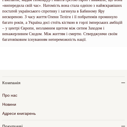
«випередила свій час». Натомість вона стала однією з найяскравіших
постатей українського спротиву і загинула в Бабиному Яру
нескореною. З часу життя Олени Теліги і її побратимів проминуло
багато років, а Україна досі стоїть кісткою в горлі імперських амбіцій
– у центрі Європи, незламним щитом між ситим Заходом і
ненажерливим Сходом. Між життям і смертю. Стверджуючи своїм
багатовіковим існуванням непереможність нації.
Компанія
Про нас
Новини
Адреси книгарень
Покупцеві