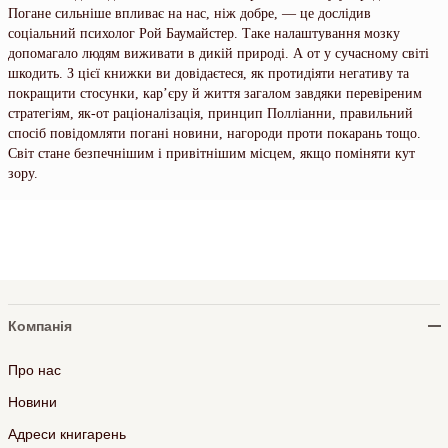
Погане сильніше впливає на нас, ніж добре, — це дослідив
соціальний психолог Рой Баумайстер. Таке налаштування мозку
допомагало людям виживати в дикій природі. А от у сучасному світі
шкодить. З цієї книжки ви довідаєтеся, як протидіяти негативу та
покращити стосунки, кар’єру й життя загалом завдяки перевіреним
стратегіям, як-от раціоналізація, принцип Полліанни, правильний
спосіб повідомляти погані новини, нагороди проти покарань тощо.
Світ стане безпечнішим і привітнішим місцем, якщо поміняти кут
зору.
Компанія
Про нас
Новини
Адреси книгарень