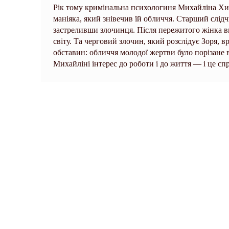
Рік тому кримінальна психологиня Михайліна Хиж
маніяка, який знівечив їй обличчя. Старший слі
застреливши злочинця. Після пережитого жінка ви
світу. Та черговий злочин, який розслідує Зоря, в
обставин: обличчя молодої жертви було порізане
Михайліні інтерес до роботи і до життя — і це сп