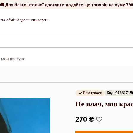
🚚 Для безкоштовної доставки додайте ще товарів на суму
799
 та обмін
Адреси книгарень
, моя красуне
В наявності
Код: 97861715
Не плач, моя кра
270 ₴