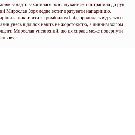
няк занадто захопилася розслідуванням і потрапила до рук
дчий Мирослав Зоря ледве встиг врятувати напарницю,
рішила покінчити з криміналом і відгородилась від усього
разив увесь відділок навіть не жорстокістю, а дивним збігом
 вщент. Мирослав упевнений, що ця справа може повернути
рацьовує.