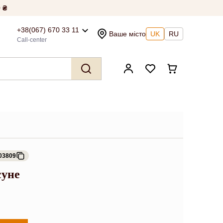
 ₴
+38(067) 670 33 11
Ваше місто
UK
RU
Call-center
03809
суне