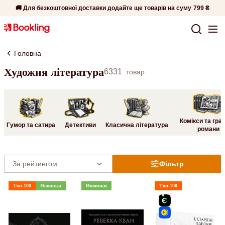
🚚 Для безкоштовної доставки додайте ще товарів на суму
799 ₴
Головна
Художня література
6331
товар
Комікси та гра
Гумор та сатира
Детективи
Класична література
романи
Фільтр
Топ-100
Новинки
Новинки
Топ-100