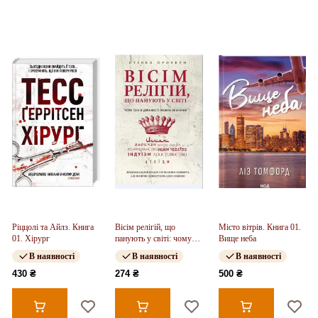
Ріццолі та Айлз. Книга
Вісім релігій, що
Місто вітрів. Книга 01.
01. Хірург
панують у світі: чому
Вище неба
їхні відмінності мають
В наявності
В наявності
В наявності
значення
430 ₴
274 ₴
500 ₴