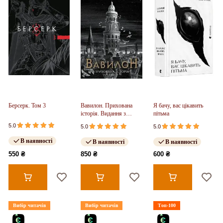
Берсерк. Том 3
Вавилон. Прихована
Я бачу, вас цікавить
історія. Видання з
пітьма
ілюстрованим зрізом
5.0
5.0
5.0
(у)
В наявності
В наявності
В наявності
550 ₴
850 ₴
600 ₴
Вибір читачів
Вибір читачів
Топ-100