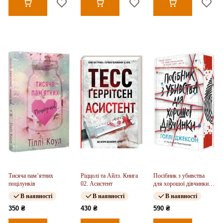
Тисяча пам’ятних
Ріццолі та Айлз. Книга
Посібник з убивства
поцілунків
02. Асистент
для хорошої дівчинки.
Книга 01
В наявності
В наявності
В наявності
350 ₴
430 ₴
590 ₴