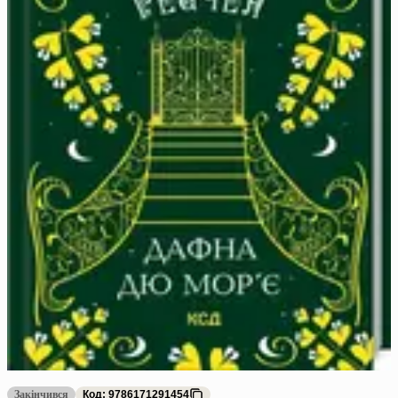
Закінчився
Код: 9786171291454