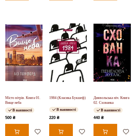
Місто вітрів. Книга 01.
1984 (Класика Букшеф)
Диявольська ніч. Книга
Вище неба
02. Схованка
В наявності
В наявності
В наявності
500 ₴
220 ₴
440 ₴