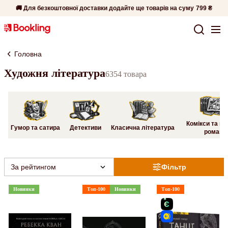
🚚 Для безкоштовної доставки додайте ще товарів на суму
799 ₴
Головна
Художня література
6354 товара
Комікси та гр
Гумор та сатира
Детективи
Класична література
романи
За рейтингом
Фільтр
Новинки
Топ-100
Новинки
Топ-100