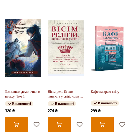
Засновник демонічного
Вісім релігій, що
Кафе на краю світу
шляху. Том 1
панують у світі: чому
їхні відмінності мають
В наявності
В наявності
В наявності
значення
320 ₴
274 ₴
299 ₴