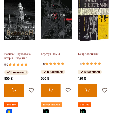
Вавилон. Прихована
Берсерк. Том 3
Танці з кістками
історія. Видання з
ілюстрованим зрізом
5.0
5.0
5.0
(у)
В наявності
В наявності
В наявності
850 ₴
550 ₴
420 ₴
Топ-100
Вибір читачів
Топ-100