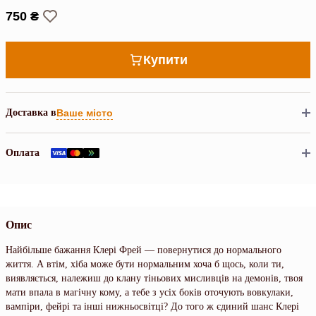
750 ₴
Купити
Доставка в
Ваше місто
Оплата
Опис
Найбільше бажання Клері Фрей — повернутися до нормального
життя. А втім, хіба може бути нормальним хоча б щось, коли ти,
виявляється, належиш до клану тіньових мисливців на демонів, твоя
мати впала в магічну кому, а тебе з усіх боків оточують вовкулаки,
вампіри, фейрі та інші нижньосвітці? До того ж єдиний шанс Клері