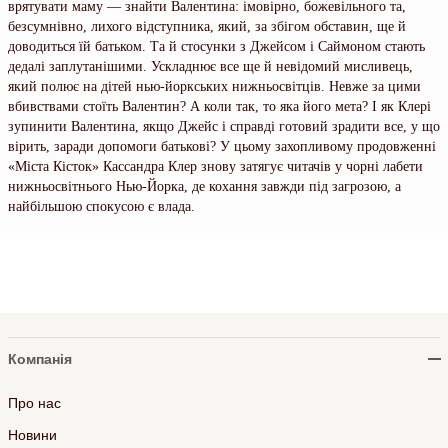
врятувати маму — знайти Валентина: імовірно, божевільного та,
безсумнівно, лихого відступника, який, за збігом обставин, ще й
доводиться їй батьком. Та й стосунки з Джейсом і Саймоном стають
дедалі заплутанішими. Ускладнює все ще й невідомий мисливець,
який полює на дітей нью-йоркських нижньосвітців. Невже за цими
вбивствами стоїть Валентин? А коли так, то яка його мета? І як Клері
зупинити Валентина, якщо Джейс і справді готовий зрадити все, у що
вірить, заради допомоги батькові? У цьому захопливому продовженні
«Міста Кісток» Кассандра Клер знову затягує читачів у чорні лабети
нижньосвітнього Нью-Йорка, де кохання завжди під загрозою, а
найбільшою спокусою є влада.
Компанія
Про нас
Новини