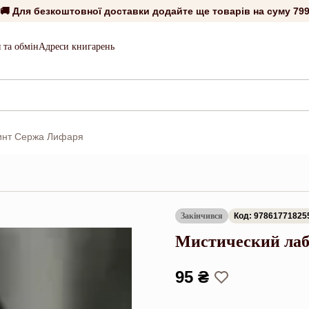
🚚 Для безкоштовної доставки додайте ще товарів на суму
799
 та обмін
Адреси книгарень
инт Сержа Лифаря
Закінчився
Код: 97861771825
Мистический ла
95 ₴