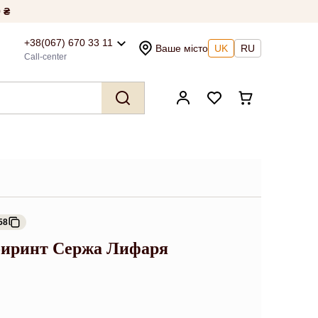
 ₴
+38(067) 670 33 11
Ваше місто
UK
RU
Call-center
58
биринт Сержа Лифаря