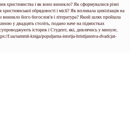
іння християнства і як воно виникло? Як сформувалися різні
 християнської обрядовості і місії? Як впливала цивілізація на
и виникло його богослов'я і література? Який шлях пройшла
иною у двадцять століть, подано наче на підмостках
супроводжують історик і Студент, які, дивлячись у минуле,
/f.ua/sammit-kniga/populjarna-istorija-hristijanstva-dvadcjat-