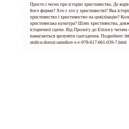
Просто і чесно про історію християнства. Де кор
його форми? Хто є хто у християнстві? Яка історія
християнство і християнство на цивілізацію? Кол
християнська культура? Шлях християнства, довж
історичної сцени. Від Прологу до Епілогу читача 
намагаються зрозуміти сьогодення. Подробнее: https:/
stolit-u-dorozi-sannikov-s-v-978-617-661-039-7.html