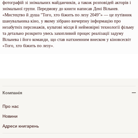
фотографій зі знімальних майданчиків, а також розповідей акторів і
знімальної групи. Передмову до книги написав Дені Вільнев.
«Мистецтво й душа “Того, хто біжить по лезу 2049”» — це путівник
шанувальника кіно, у якому зібрано вичерпну інформацію про
незабутніх персонажів, культові місця й неймовірні технології фільму
та детально розкрито увесь захопливий процес реалізації задуму
Вільнева і його команди, що став натхненним внеском у кіновсесвіт
«Того, хто біжить по лезу».
Компанія
Про нас
Новини
Адреси книгарень