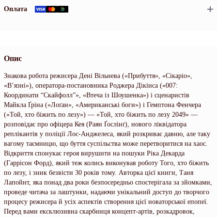
Оплата
Опис
Знакова робота режисера Дені Вільнева («Прибуття», «Сікаріо»,
«В’язні»), оператора-постановника Роджера Дікінса («007:
Координати “Скайфолл”», «Втеча із Шоушенка») і сценаристів
Майкла Ґріна («Лоґан», «Американські боги») і Гемптона Фенчера
(«Той, хто біжить по лезу») — «Той, хто біжить по лезу 2049» —
розповідає про офіцера Кея (Раян Ґослінґ), нового ліквідатора
реплікантів у поліції Лос-Анджелеса, який розкриває давню, але таку
вагому таємницю, що буття суспільства може перетворитися на хаос.
Відкриття спонукає героя вирушити на пошуки Ріка Декарда
(Гаррісон Форд), який теж колись виконував роботу Того, хто біжить
по лезу, і зник безвісти 30 років тому. Авторка цієї книги, Таня
Лапойнт, яка понад два роки безпосередньо спостерігала за зйомками,
проведе читача за лаштунки, надаючи унікальний доступ до творчого
процесу режисера й усіх аспектів створення цієї новаторської епопеї.
Перед вами ексклюзивна скарбниця концепт-артів, розкадровок,