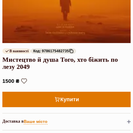
В наявності
Код: 9786175482735
Мистецтво й душа Того, хто біжить по
лезу 2049
1500 ₴
Купити
Доставка в
Ваше місто