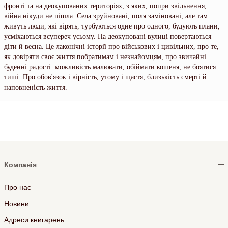
фронті та на деокупованих територіях, з яких, попри звільнення,
війна нікуди не пішла. Села зруйновані, поля заміновані, але там
живуть люди, які вірять, турбуються одне про одного, будують плани,
усміхаються всупереч усьому. На деокуповані вулиці повертаються
діти й весна. Це лаконічні історії про військових і цивільних, про те,
як довіряти своє життя побратимам і незнайомцям, про звичайні
буденні радості: можливість малювати, обіймати кошеня, не боятися
тиші. Про обов'язок і вірність, утому і щастя, близькість смерті й
наповненість життя.
Компанія
Про нас
Новини
Адреси книгарень