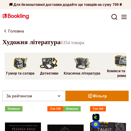
🚚 Для безкоштовної доставки додайте ще товарів на суму
799 ₴
Головна
Художня література
6354 товара
Комікси та гр
Гумор та сатира
Детективи
Класична література
романи
За рейтингом
Фільтр
Новинки
Топ-100
Новинки
Топ-100