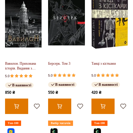
Вавилон. Прихована
Берсерк. Том 3
Танці з кістками
історія. Видання з
ілюстрованим зрізом
5.0
5.0
5.0
(у)
В наявності
В наявності
В наявності
850 ₴
550 ₴
420 ₴
Топ-100
Вибір читачів
Топ-100