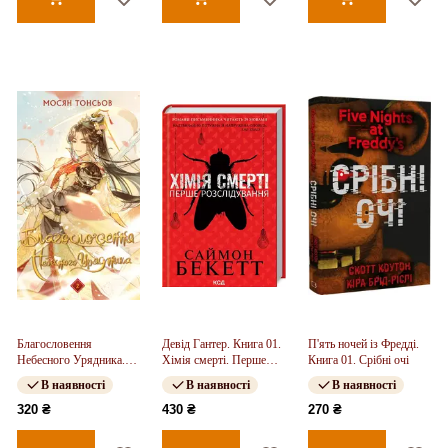
Благословення
Девід Гантер. Книга 01.
П'ять ночей із Фредді.
Небесного Урядника.
Хімія смерті. Перше
Книга 01. Срібні очі
Том 2
розслідування
В наявності
В наявності
В наявності
320 ₴
430 ₴
270 ₴