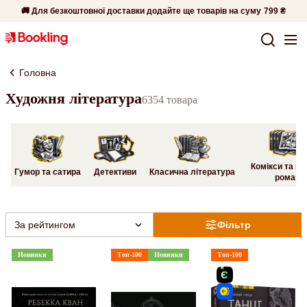
🚚 Для безкоштовної доставки додайте ще товарів на суму
799 ₴
Головна
Художня література
6354 товара
Комікси та гр
Гумор та сатира
Детективи
Класична література
романи
За рейтингом
Фільтр
Новинки
Топ-100
Новинки
Топ-100