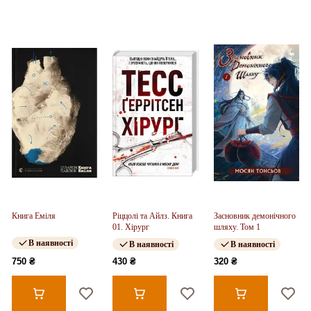
Книга Еміля
Ріццолі та Айлз. Книга
Засновник демонічного
01. Хірург
шляху. Том 1
В наявності
В наявності
В наявності
750 ₴
430 ₴
320 ₴