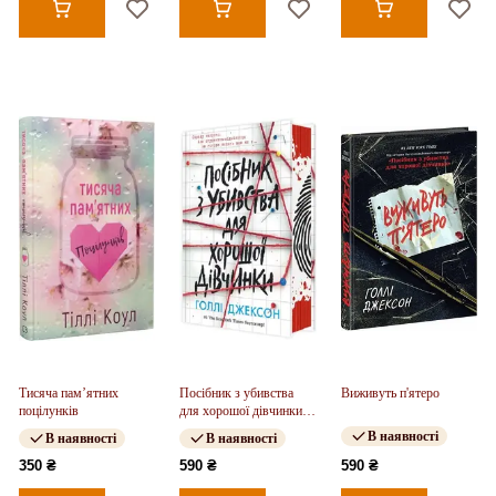
Тисяча пам’ятних
Посібник з убивства
Виживуть п'ятеро
поцілунків
для хорошої дівчинки.
Книга 01
В наявності
В наявності
В наявності
350 ₴
590 ₴
590 ₴