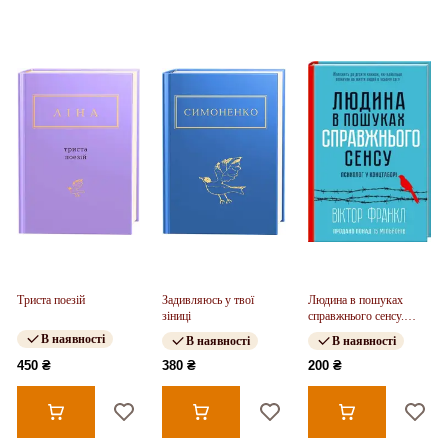
Триста поезій
Задивляюсь у твої
Людина в пошуках
зіниці
справжнього сенсу.
Психолог у концтаборі
В наявності
В наявності
В наявності
450 ₴
380 ₴
200 ₴