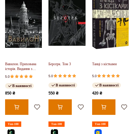
Вавилон. Прихована
Берсерк. Том 3
Танці з кістками
історія. Видання з
ілюстрованим зрізом
5.0
5.0
5.0
(у)
В наявності
В наявності
В наявності
850 ₴
550 ₴
420 ₴
Топ-100
Топ-100
Топ-100