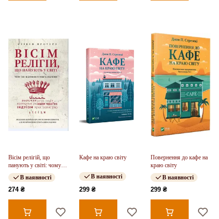
Вісім релігій, що
Кафе на краю світу
Повернення до кафе на
панують у світі: чому
краю світу
їхні відмінності мають
В наявності
В наявності
В наявності
значення
274 ₴
299 ₴
299 ₴