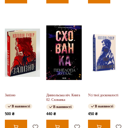
Запізно
Диявольська ніч. Книга
Усі твої досконалості
02. Схованка
В наявності
В наявності
В наявності
500 ₴
440 ₴
450 ₴