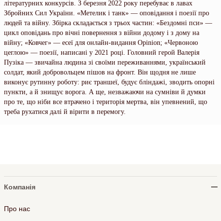
літературних конкурсів. З березня 2022 року перебуває в лавах
Збройних Сил України. «Метелик і танк» — оповідання і поезії про
людей та війну. Збірка складається з трьох частин: «Бездомні пси» —
цикл оповідань про вічні повернення з війни додому і з дому на
війну; «Ковчег» — есеї для онлайн-видання Opinion; «Червоною
цеглою» — поезії, написані у 2021 році. Головний герой Валерія
Пузіка — звичайна людина зі своїми переживаннями, український
солдат, який добровольцем пішов на фронт. Він щодня не лише
виконує рутинну роботу: риє траншеї, будує бліндажі, зводить опорні
пункти, а й знищує ворога. А ще, незважаючи на сумніви й думки
про те, що ніби все втрачено і територія мертва, він упевнений, що
треба рухатися далі й вірити в перемогу.
Компанія
Про нас