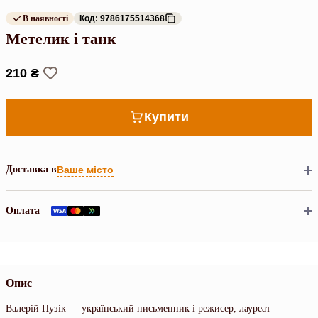
В наявності
Код: 9786175514368
Метелик і танк
210 ₴
Купити
Доставка в
Ваше місто
Оплата
Опис
Валерій Пузік — український письменник і режисер, лауреат